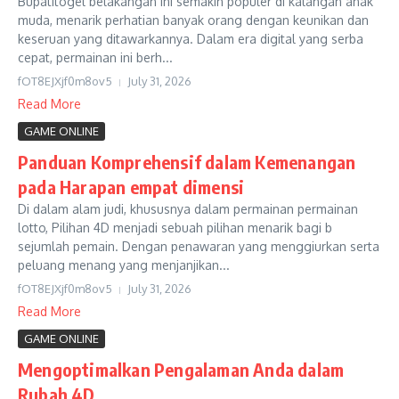
Bupatitogel belakangan ini semakin populer di kalangan anak
muda, menarik perhatian banyak orang dengan keunikan dan
keseruan yang ditawarkannya. Dalam era digital yang serba
cepat, permainan ini berh...
fOT8EJXjf0m8ov5
July 31, 2026
Read More
GAME ONLINE
Panduan Komprehensif dalam Kemenangan
pada Harapan empat dimensi
Di dalam alam judi, khususnya dalam permainan permainan
lotto, Pilihan 4D menjadi sebuah pilihan menarik bagi b
sejumlah pemain. Dengan penawaran yang menggiurkan serta
peluang menang yang menjanjikan...
fOT8EJXjf0m8ov5
July 31, 2026
Read More
GAME ONLINE
Mengoptimalkan Pengalaman Anda dalam
Rubah 4D