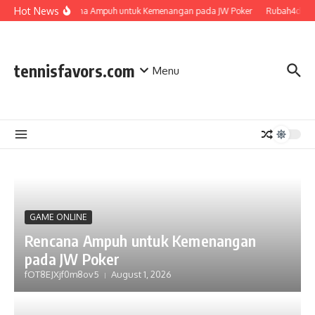
Skip to content
Hot News
Rencana Ampuh untuk Kemenangan pada JW Poker
Rubah4d: Ino
tennisfavors.com
Menu
GAME ONLINE
Rencana Ampuh untuk Kemenangan
pada JW Poker
fOT8EJXjf0m8ov5
August 1, 2026