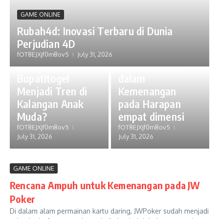
GAME ONLINE
Rubah4d: Inovasi Terbaru di Dunia
GAME ONLINE
Perjudian 4D
GAME ONLINE
Panduan
fOT8EJXjf0m8ov5
July 31, 2026
Mengapa
Komprehensif
Bupatitogel
dalam
Menjadi Tren di
Kemenangan
Kalangan Anak
pada Harapan
Muda?
empat dimensi
fOT8EJXjf0m8ov5
fOT8EJXjf0m8ov5
July 31, 2026
July 31, 2026
GAME ONLINE
Rencana Ampuh untuk Kemenangan pada JW
Poker
Di dalam alam permainan kartu daring, JWPoker sudah menjadi