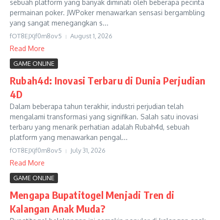
sebuah platform yang banyak diminati oleh beberapa pecinta
permainan poker. JWPoker menawarkan sensasi bergambling
yang sangat menegangkan s...
fOT8EJXjf0m8ov5
August 1, 2026
Read More
GAME ONLINE
Rubah4d: Inovasi Terbaru di Dunia Perjudian
4D
Dalam beberapa tahun terakhir, industri perjudian telah
mengalami transformasi yang signifikan. Salah satu inovasi
terbaru yang menarik perhatian adalah Rubah4d, sebuah
platform yang menawarkan pengal...
fOT8EJXjf0m8ov5
July 31, 2026
Read More
GAME ONLINE
Mengapa Bupatitogel Menjadi Tren di
Kalangan Anak Muda?