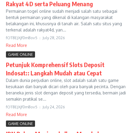
Rakyat 4D serta Peluang Menang
Permainan togel online sudah menjadi salah satu sebagai
bentuk permainan yang dikenal di kalangan masyarakat
belakangan ini, khususnya di tanah air. Salah satu situs yang
terkenal adalah rakyat4d, yan...
fOT8EJXjf0m8ov5
July 28, 2026
Read More
GAME ONLINE
Petunjuk Komprehensif Slots Deposit
Indosat:: Langkah Mudah atau Cepat
Dalam dunia perjudian online, slot adalah salah satu game
kesukaan dan banyak dicari oleh para banyak pecinta. Dengan
beraneka jenis slot dengan deposit yang tersedia, bermain jadi
semakin pratikal se...
fOT8EJXjf0m8ov5
July 24, 2026
Read More
GAME ONLINE