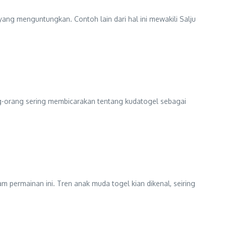
ang menguntungkan. Contoh lain dari hal ini mewakili Salju
ng-orang sering membicarakan tentang kudatogel sebagai
 permainan ini. Tren anak muda togel kian dikenal, seiring