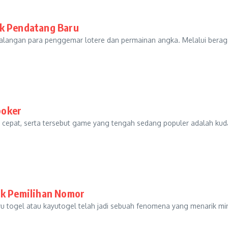
uk Pendatang Baru
 kalangan para penggemar lotere dan permainan angka. Melalui ber
poker
ju cepat, serta tersebut game yang tengah sedang populer adalah kud
ik Pemilihan Nomor
 togel atau kayutogel telah jadi sebuah fenomena yang menarik mina