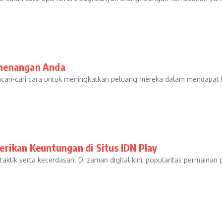
emenangan Anda
mencari-cari cara untuk meningkatkan peluang mereka dalam mendapat
rikan Keuntungan di Situs IDN Play
ktik serta kecerdasan. Di zaman digital kini, popularitas permaina