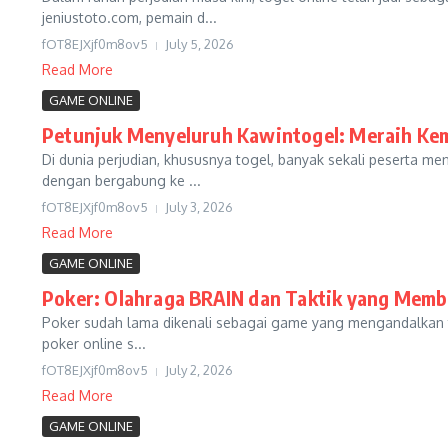
jeniustoto.com, pemain d...
fOT8EJXjf0m8ov5
July 5, 2026
Read More
GAME ONLINE
Petunjuk Menyeluruh Kawintogel: Meraih K
Di dunia perjudian, khususnya togel, banyak sekali peserta 
dengan bergabung ke ...
fOT8EJXjf0m8ov5
July 3, 2026
Read More
GAME ONLINE
Poker: Olahraga BRAIN dan Taktik yang Membe
Poker sudah lama dikenali sebagai game yang mengandalkan ta
poker online s...
fOT8EJXjf0m8ov5
July 2, 2026
Read More
GAME ONLINE