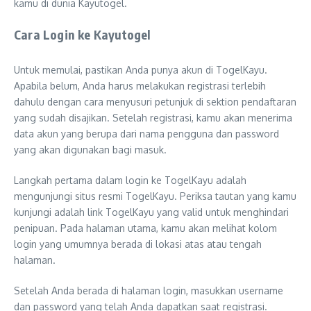
kamu di dunia Kayutogel.
Cara Login ke Kayutogel
Untuk memulai, pastikan Anda punya akun di TogelKayu.
Apabila belum, Anda harus melakukan registrasi terlebih
dahulu dengan cara menyusuri petunjuk di sektion pendaftaran
yang sudah disajikan. Setelah registrasi, kamu akan menerima
data akun yang berupa dari nama pengguna dan password
yang akan digunakan bagi masuk.
Langkah pertama dalam login ke TogelKayu adalah
mengunjungi situs resmi TogelKayu. Periksa tautan yang kamu
kunjungi adalah link TogelKayu yang valid untuk menghindari
penipuan. Pada halaman utama, kamu akan melihat kolom
login yang umumnya berada di lokasi atas atau tengah
halaman.
Setelah Anda berada di halaman login, masukkan username
dan password yang telah Anda dapatkan saat registrasi.