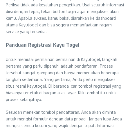
Periksa tidak ada kesalahan pengetikan. Usai seluruh informasi
diisi dengan tepat, tekan button login agar mengakses akun
kamu. Apabila sukses, kamu bakal diarahkan ke dashboard
utama Kayutogel dan bisa segera memanfaatkan ragam
service yang tersedia.
Panduan Registrasi Kayu Togel
Untuk memulai permainan permainan di Kayutogel, langkah
pertama yang perlu dipenuhi adalah pendaftaran. Proses
tersebut sangat gampang dan hanya memerlukan beberapa
langkah sederhana. Yang pertama, Anda perlu mengakses
situs resmi Kayutogel. Di beranda, cari tombol registrasi yang
biasanya terletak di bagian atas layar. Klik tombol itu untuk
proses selanjutnya.
Sesudah menekan tombol pendaftaran, Anda akan diminta
untuk mengisi formulir dengan data pribadi. Jangan lupa Anda
mengisi semua kolom yang wajib dengan tepat. Informasi