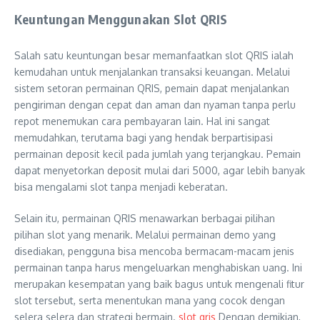
Keuntungan Menggunakan Slot QRIS
Salah satu keuntungan besar memanfaatkan slot QRIS ialah
kemudahan untuk menjalankan transaksi keuangan. Melalui
sistem setoran permainan QRIS, pemain dapat menjalankan
pengiriman dengan cepat dan aman dan nyaman tanpa perlu
repot menemukan cara pembayaran lain. Hal ini sangat
memudahkan, terutama bagi yang hendak berpartisipasi
permainan deposit kecil pada jumlah yang terjangkau. Pemain
dapat menyetorkan deposit mulai dari 5000, agar lebih banyak
bisa mengalami slot tanpa menjadi keberatan.
Selain itu, permainan QRIS menawarkan berbagai pilihan
pilihan slot yang menarik. Melalui permainan demo yang
disediakan, pengguna bisa mencoba bermacam-macam jenis
permainan tanpa harus mengeluarkan menghabiskan uang. Ini
merupakan kesempatan yang baik bagus untuk mengenali fitur
slot tersebut, serta menentukan mana yang cocok dengan
selera selera dan strategi bermain.
slot qris
Dengan demikian,