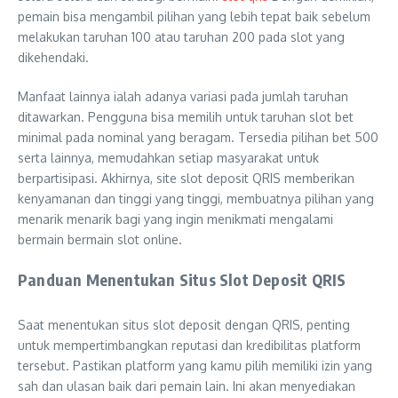
pemain bisa mengambil pilihan yang lebih tepat baik sebelum
melakukan taruhan 100 atau taruhan 200 pada slot yang
dikehendaki.
Manfaat lainnya ialah adanya variasi pada jumlah taruhan
ditawarkan. Pengguna bisa memilih untuk taruhan slot bet
minimal pada nominal yang beragam. Tersedia pilihan bet 500
serta lainnya, memudahkan setiap masyarakat untuk
berpartisipasi. Akhirnya, site slot deposit QRIS memberikan
kenyamanan dan tinggi yang tinggi, membuatnya pilihan yang
menarik menarik bagi yang ingin menikmati mengalami
bermain bermain slot online.
Panduan Menentukan Situs Slot Deposit QRIS
Saat menentukan situs slot deposit dengan QRIS, penting
untuk mempertimbangkan reputasi dan kredibilitas platform
tersebut. Pastikan platform yang kamu pilih memiliki izin yang
sah dan ulasan baik dari pemain lain. Ini akan menyediakan