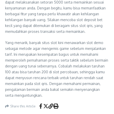
dapat melaksanakan setoran 5000 serta memainkan sesuai
kenyamanan anda. Dengan begitu, kamu bisa memanfaatkan
berbagai fitur yang tanpa perlu khawatir akan kehilangan
kehilangan banyak uang. Silakan mencoba slot deposit bet
kecil yang dapat ditemukan di beragam situs slot qris, yang
memudahkan proses transaksi serta memainkan.
Yang menarik, banyak situs slot kini menawarkan slot demo
sebagai metode agar mengemis game sebelum menjalankan
tarif. Ini merupakan kesempatan bagus untuk memahami
memperoleh pemahaman proses serta taktik sebelum bermain
dengan uang tunai sebenarnya. Cobalah melakukan taruhan
100 atau bisa taruhan 200 di slot percobaan, sehingga kamu
dapat menyusun rencana terbaik untuk taruhan rendah saat
memainkan pada slot qris. Dengan memahami permainan,
pengalaman bermain anda bakal semakin menyenangkan
serta menguntungkan.
Share this Article