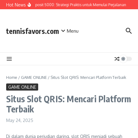
Skip to content
Hot News
Slot Deposit 5000: Strategi Praktis untuk Memulai Perjalanan
Ren
tennisfavors.com
Menu
Home
/
GAME ONLINE
/
Situs Slot QRIS: Mencari Platform Terbaik
GAME ONLINE
Situs Slot QRIS: Mencari Platform
Terbaik
May 24, 2025
Di dalam dunia perjudian daring, slot QRIS menjadi sebuah