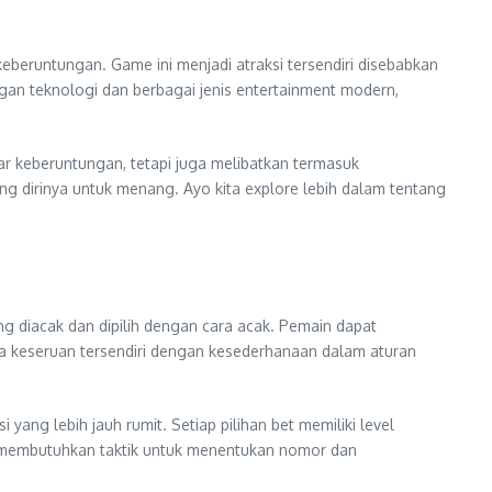
beruntungan. Game ini menjadi atraksi tersendiri disebabkan
gan teknologi dan berbagai jenis entertainment modern,
r keberuntungan, tetapi juga melibatkan termasuk
 dirinya untuk menang. Ayo kita explore lebih dalam tentang
 diacak dan dipilih dengan cara acak. Pemain dapat
keseruan tersendiri dengan kesederhanaan dalam aturan
ang lebih jauh rumit. Setiap pilihan bet memiliki level
ga membutuhkan taktik untuk menentukan nomor dan