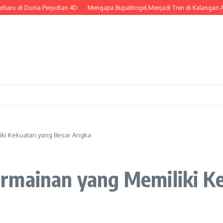
baru di Dunia Perjudian 4D
Mengapa Bupatitogel Menjadi Tren di Kalangan A
ki Kekuatan yang Besar Angka
rmainan yang Memiliki K