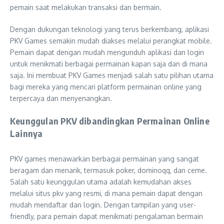
pemain saat melakukan transaksi dan bermain.
Dengan dukungan teknologi yang terus berkembang, aplikasi
PKV Games semakin mudah diakses melalui perangkat mobile.
Pemain dapat dengan mudah mengunduh aplikasi dan login
untuk menikmati berbagai permainan kapan saja dan di mana
saja. Ini membuat PKV Games menjadi salah satu pilihan utama
bagi mereka yang mencari platform permainan online yang
terpercaya dan menyenangkan.
Keunggulan PKV dibandingkan Permainan Online
Lainnya
PKV games menawarkan berbagai permainan yang sangat
beragam dan menarik, termasuk poker, dominoqq, dan ceme.
Salah satu keunggulan utama adalah kemudahan akses
melalui situs pkv yang resmi, di mana pemain dapat dengan
mudah mendaftar dan login. Dengan tampilan yang user-
friendly, para pemain dapat menikmati pengalaman bermain