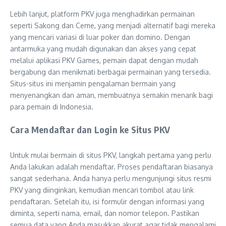
Lebih lanjut, platform PKV juga menghadirkan permainan
seperti Sakong dan Ceme, yang menjadi alternatif bagi mereka
yang mencari variasi di luar poker dan domino. Dengan
antarmuka yang mudah digunakan dan akses yang cepat
melalui aplikasi PKV Games, pemain dapat dengan mudah
bergabung dan menikmati berbagai permainan yang tersedia.
Situs-situs ini menjamin pengalaman bermain yang
menyenangkan dan aman, membuatnya semakin menarik bagi
para pemain di Indonesia.
Cara Mendaftar dan Login ke Situs PKV
Untuk mulai bermain di situs PKV, langkah pertama yang perlu
Anda lakukan adalah mendaftar. Proses pendaftaran biasanya
sangat sederhana. Anda hanya perlu mengunjungi situs resmi
PKV yang diinginkan, kemudian mencari tombol atau link
pendaftaran. Setelah itu, isi formulir dengan informasi yang
diminta, seperti nama, email, dan nomor telepon. Pastikan
semua data yang Anda masukkan akurat agar tidak mengalami