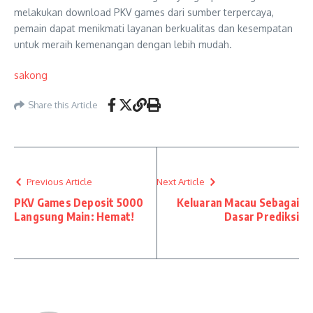
melakukan download PKV games dari sumber terpercaya,
pemain dapat menikmati layanan berkualitas dan kesempatan
untuk meraih kemenangan dengan lebih mudah.
sakong
Share this Article
Previous Article
Next Article
PKV Games Deposit 5000
Keluaran Macau Sebagai
Langsung Main: Hemat!
Dasar Prediksi