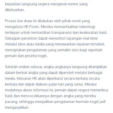
kepastian langsung segera mengenai nomor yang
dikeluarkan.
Proses live draw ini dilakukan oleh pihak resmi yang
mengelola HK Pools. Mereka memanfaatkan teknologi
terdepan untuk memastikan transparansi dan keakuratan hasil.
Sebagian penonton dapat menonton tayangan real-time
melalui situs atau media yang menawarkan layanan tersebut,
menciptakan pengalaman yang semakin seru bagi sejumlah
pemain dan pecinta togel.
Setelah undian selesai, angka-angkanya langsung ditampilkan
dalam bentuk angka yang dapat diperoleh melalui berbagai
media. Keluaran HK akan diperbarui secara berkala secara
berkala dan dapat diakses pada hari yang sama. Melalui
mudahnya akses informasi ini, pemain dapat segera memeriksa
hasil dan mencocokkannya dengan angka yang mereka
pasang, sehingga menjadikan pengalaman bermain togel jadi
mengasyikkan.