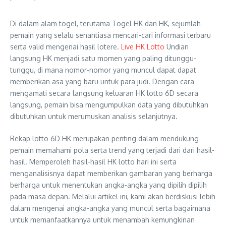
Di dalam alam togel, terutama Togel HK dan HK, sejumlah
pemain yang selalu senantiasa mencari-cari informasi terbaru
serta valid mengenai hasil lotere.
Live HK Lotto
Undian
langsung HK menjadi satu momen yang paling ditunggu-
tunggu, di mana nomor-nomor yang muncul dapat dapat
memberikan asa yang baru untuk para judi. Dengan cara
mengamati secara langsung keluaran HK lotto 6D secara
langsung, pemain bisa mengumpulkan data yang dibutuhkan
dibutuhkan untuk merumuskan analisis selanjutnya.
Rekap lotto 6D HK merupakan penting dalam mendukung
pemain memahami pola serta trend yang terjadi dari dari hasil-
hasil. Memperoleh hasil-hasil HK lotto hari ini serta
menganalisisnya dapat memberikan gambaran yang berharga
berharga untuk menentukan angka-angka yang dipilih dipilih
pada masa depan. Melalui artikel ini, kami akan berdiskusi lebih
dalam mengenai angka-angka yang muncul serta bagaimana
untuk memanfaatkannya untuk menambah kemungkinan