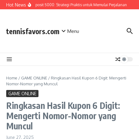
Skip to content
Hot News
Slot Deposit 5000: Strategi Praktis untuk Memulai Perjalanan
Ren
tennisfavors.com
Menu
Home
/
GAME ONLINE
/
Ringkasan Hasil Kupon 6 Digit: Mengerti
Nomor-Nomor yang Muncul
GAME ONLINE
Ringkasan Hasil Kupon 6 Digit:
Mengerti Nomor-Nomor yang
Muncul
June 27, 2025