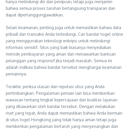
hanya melindungi diri dari penipuan, tetapi juga menjamin
bahwa semua proses taruhan berlangsung transparan dan
dapat dipertanggungjawabkan.
Selain keamanan, penting juga untuk memastikan bahwa data
pribadi dan transaksi Anda terlindungi. Cari bandar togel online
yang menggunakan teknologi enkripsi untuk melindungi
informasi sensitif. Situs yang baik biasanya menyediakan
metode pembayaran yang aman dan menawarkan bantuan
pelanggan yang responsif jika terjadi masalah. Semua ini
adalah indikasi bahwa bandar tersebut menghargai keamanan
pemainnya.
Terakhir, periksa ulasan dan reputasi situs yang Anda
pertimbangkan. Pengalaman pemain lain bisa memberikan
wawasan tentang tingkat kepercayaan dan kualitas layanan
yang ditawarkan oleh bandar tersebut. Dengan melakukan
riset yang tepat, Anda dapat memastikan bahwa Anda bermain
di situs togel Hongkong yang tidak hanya aman tetapi juga
memberikan pengalaman bertaruh yang menyenangkan dan