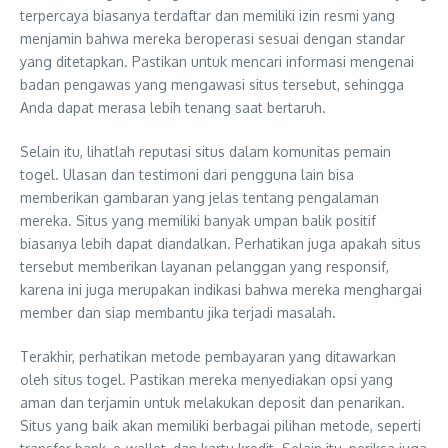
terpercaya biasanya terdaftar dan memiliki izin resmi yang
menjamin bahwa mereka beroperasi sesuai dengan standar
yang ditetapkan. Pastikan untuk mencari informasi mengenai
badan pengawas yang mengawasi situs tersebut, sehingga
Anda dapat merasa lebih tenang saat bertaruh.
Selain itu, lihatlah reputasi situs dalam komunitas pemain
togel. Ulasan dan testimoni dari pengguna lain bisa
memberikan gambaran yang jelas tentang pengalaman
mereka. Situs yang memiliki banyak umpan balik positif
biasanya lebih dapat diandalkan. Perhatikan juga apakah situs
tersebut memberikan layanan pelanggan yang responsif,
karena ini juga merupakan indikasi bahwa mereka menghargai
member dan siap membantu jika terjadi masalah.
Terakhir, perhatikan metode pembayaran yang ditawarkan
oleh situs togel. Pastikan mereka menyediakan opsi yang
aman dan terjamin untuk melakukan deposit dan penarikan.
Situs yang baik akan memiliki berbagai pilihan metode, seperti