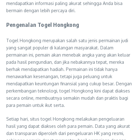
mendapatkan informasi paling akurat sehingga Anda bisa
bermain dengan lebih percaya diri.
Pengenalan Togel Hongkong
Togel Hongkong merupakan salah satu jenis permainan judi
yang sangat populer di kalangan masyarakat. Dalam
permainan ini, pemain akan menebak angka yang akan keluar
pada hasil pengundian, dan jika nebakannya tepat, mereka
berhak mendapatkan hadiah. Permainan ini tidak hanya
menawarkan kesenangan, tetapi juga peluang untuk
mendapatkan keuntungan finansial yang cukup besar. Dengan
perkembangan teknologi, togel Hongkong kini dapat diakses
secara online, membuatnya semakin mudah dan praktis bagi
para pemain untuk ikut serta.
Setiap hari, situs togel Hongkong melakukan pengeluaran
hasil yang dapat diakses oleh para pemain. Data yang akurat
dan transparan diperoleh dari pengeluaran HK yang resmi,