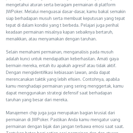
mengetahui aturan serta beragam permainan di platform
JWPoker. Melalui menguasai dasar-dasar, kamu bakal semakin
siap berhadapan musuh serta membuat keputusan yang tepat
tepat di dalam kondisi yang t berbeda. Pelajari juga perihal
keadaan permainan misalnya kapan sebaiknya bertaruh,
menaikkan, atau menyamakan dengan taruhan.
Selain memahami permainan, menganalisis pada musuh
adalah kunci untuk mendapatkan keberhasilan. Amati gaya
bermain mereka, entah itu apakah agresif atau tidak aktif.
Dengan mengidentifikasi kebiasaan lawan, anda dapat
merencanakan taktik yang lebih efisien. Contohnya, apabila
kamu menghadapi permainan yang sering menggertak, kamu
dapat menggunakan strategi defensif saat berhadapan
taruhan yang besar dari mereka.
Manajemen chip juga juga merupakan bagian krusial dari
permainan di JWPoker. Pastikan Anda kamu mengatur uang
permainan dengan bijak dan jangan terbawa emosi saat saat.