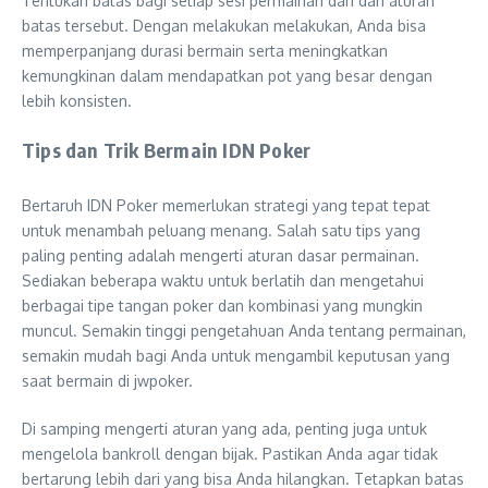
Tentukan batas bagi setiap sesi permainan dan dan aturan
batas tersebut. Dengan melakukan melakukan, Anda bisa
memperpanjang durasi bermain serta meningkatkan
kemungkinan dalam mendapatkan pot yang besar dengan
lebih konsisten.
Tips dan Trik Bermain IDN Poker
Bertaruh IDN Poker memerlukan strategi yang tepat tepat
untuk menambah peluang menang. Salah satu tips yang
paling penting adalah mengerti aturan dasar permainan.
Sediakan beberapa waktu untuk berlatih dan mengetahui
berbagai tipe tangan poker dan kombinasi yang mungkin
muncul. Semakin tinggi pengetahuan Anda tentang permainan,
semakin mudah bagi Anda untuk mengambil keputusan yang
saat bermain di jwpoker.
Di samping mengerti aturan yang ada, penting juga untuk
mengelola bankroll dengan bijak. Pastikan Anda agar tidak
bertarung lebih dari yang bisa Anda hilangkan. Tetapkan batas