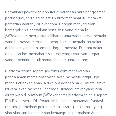
Permainan poker kian populer di kalangan para penggemar
pecinta judi, serta salah satu platform tempat itu memikat
perhatian adalah JWPoker.com. Dengan menyediakan
berbagai jenis permainan serta fitur yang menarik,
JWPoker.com merupakan pilihan utama bagi mereka pemain
yang berhasrat menikmati pengalaman memainkan poker
dalam kenyamanan tempat tinggal mereka. Di alam poker
online online, memahami strategi yang tepat yang tepat
sangat penting untuk menambah peluang untung.
Platform online seperti JWPoker.com menawarkan
pengalaman memainkan yang akan menghibur tapi juga
menguntungkan apabila dikelola dengan baik. Dalam, artikel
ini kami akan menggali berbagai strategi efektif yang bisa
diterapkan di platform JWPoker serta platform sejenis seperti
IDN Poker serta IDN Poker. Mulai dari pemahaman fondasi
tentang permainan poker sampai strategi lebih maju yang
siap-siap untuk menambah kemampuan permainan Anda