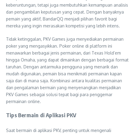
keberuntungan, tetapi juga membutuhkan kemampuan analisis
dan pengambilan keputusan yang cepat. Dengan banyaknya
pemain yang aktif, BandarQQ menjadi pilihan favorit bagi
mereka yang ingin merasakan kompetisi yang lebih intens.
Tidak ketinggalan, PKV Games juga menyediakan permainan
poker yang mengasyikkan. Poker online di platform ini
menawarkan berbagai jenis permainan, dari Texas Hold’em
hingga Omaha, yang dapat dimainkan dengan berbagai format
taruhan. Dengan antarmuka pengguna yang menarik dan
mudah digunakan, pemain bisa menikmati permainan kapan
saja dan di mana saja. Kombinasi antara kualitas permainan
dan pengalaman bermain yang menyenangkan menjadikan
PKV Games sebagai solusi tepat bagi para penggemar
permainan online.
Tips Bermain di Aplikasi PKV
Saat bermain di aplikasi PKV, penting untuk mengenali