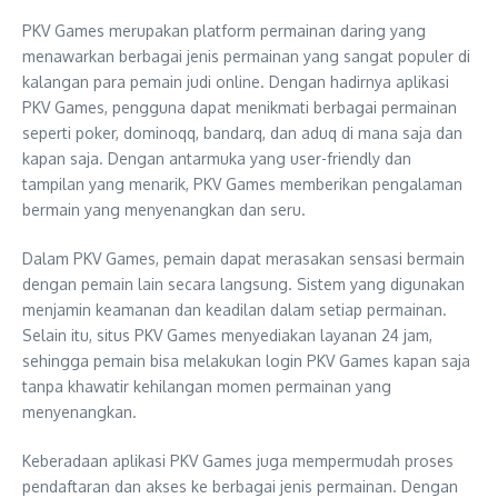
PKV Games merupakan platform permainan daring yang
menawarkan berbagai jenis permainan yang sangat populer di
kalangan para pemain judi online. Dengan hadirnya aplikasi
PKV Games, pengguna dapat menikmati berbagai permainan
seperti poker, dominoqq, bandarq, dan aduq di mana saja dan
kapan saja. Dengan antarmuka yang user-friendly dan
tampilan yang menarik, PKV Games memberikan pengalaman
bermain yang menyenangkan dan seru.
Dalam PKV Games, pemain dapat merasakan sensasi bermain
dengan pemain lain secara langsung. Sistem yang digunakan
menjamin keamanan dan keadilan dalam setiap permainan.
Selain itu, situs PKV Games menyediakan layanan 24 jam,
sehingga pemain bisa melakukan login PKV Games kapan saja
tanpa khawatir kehilangan momen permainan yang
menyenangkan.
Keberadaan aplikasi PKV Games juga mempermudah proses
pendaftaran dan akses ke berbagai jenis permainan. Dengan