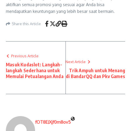
aktifkan semua promosi yang sesuai agar Anda bisa
mendapatkan keuntungan yang lebih besar saat bermain.
Share this Article
Previous Article
Next Article
Masuk Kudaslot: Langkah-
langkah Sederhana untuk
Trik Ampuh untuk Menang
Memulai Petualangan Anda
di BandarQQ dan Pkv Games
fOT8EJXjf0m8ov5