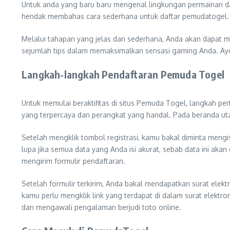
Untuk anda yang baru baru mengenal lingkungan permainan dari
hendak membahas cara sederhana untuk daftar pemudatogel. W
Melalui tahapan yang jelas dan sederhana, Anda akan dapat m
sejumlah tips dalam memaksimalkan sensasi gaming Anda. Ayo
Langkah-langkah Pendaftaran Pemuda Togel
Untuk memulai beraktifitas di situs Pemuda Togel, langkah p
yang terpercaya dan perangkat yang handal. Pada beranda ut
Setelah mengklik tombol registrasi, kamu bakal diminta mengis
lupa jika semua data yang Anda isi akurat, sebab data ini aka
mengirim formulir pendaftaran.
Setelah formulir terkirim, Anda bakal mendapatkan surat elekt
kamu perlu mengklik link yang terdapat di dalam surat elek
dan mengawali pengalaman berjudi toto online.