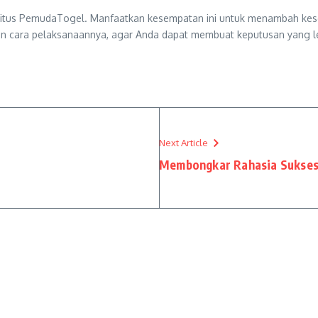
situs PemudaTogel. Manfaatkan kesempatan ini untuk menambah kes
an cara pelaksanaannya, agar Anda dapat membuat keputusan yang le
Next Article
Membongkar Rahasia Sukses 