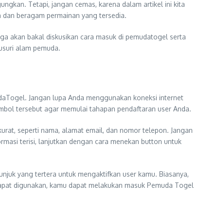
gkan. Tetapi, jangan cemas, karena dalam artikel ini kita
a dan beragam permainan yang tersedia.
uga akan bakal diskusikan cara masuk di pemudatogel serta
usuri alam pemuda.
udaTogel. Jangan lupa Anda menggunakan koneksi internet
mbol tersebut agar memulai tahapan pendaftaran user Anda.
kurat, seperti nama, alamat email, dan nomor telepon. Jangan
ormasi terisi, lanjutkan dengan cara menekan button untuk
etunjuk yang tertera untuk mengaktifkan user kamu. Biasanya,
u dapat digunakan, kamu dapat melakukan masuk Pemuda Togel