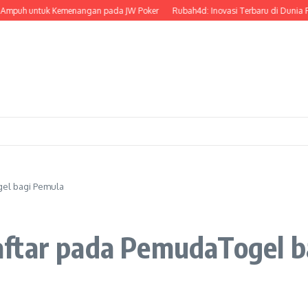
mpuh untuk Kemenangan pada JW Poker
Rubah4d: Inovasi Terbaru di Dunia P
gel bagi Pemula
ftar pada PemudaTogel b