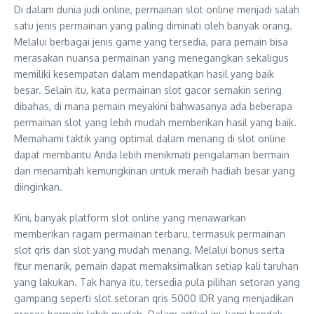
Di dalam dunia judi online, permainan slot online menjadi salah
satu jenis permainan yang paling diminati oleh banyak orang.
Melalui berbagai jenis game yang tersedia, para pemain bisa
merasakan nuansa permainan yang menegangkan sekaligus
memiliki kesempatan dalam mendapatkan hasil yang baik
besar. Selain itu, kata permainan slot gacor semakin sering
dibahas, di mana pemain meyakini bahwasanya ada beberapa
permainan slot yang lebih mudah memberikan hasil yang baik.
Memahami taktik yang optimal dalam menang di slot online
dapat membantu Anda lebih menikmati pengalaman bermain
dan menambah kemungkinan untuk meraih hadiah besar yang
diinginkan.
Kini, banyak platform slot online yang menawarkan
memberikan ragam permainan terbaru, termasuk permainan
slot qris dan slot yang mudah menang. Melalui bonus serta
fitur menarik, pemain dapat memaksimalkan setiap kali taruhan
yang lakukan. Tak hanya itu, tersedia pula pilihan setoran yang
gampang seperti slot setoran qris 5000 IDR yang menjadikan