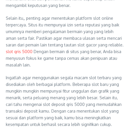
mengambil keputusan yang benar.
Selain itu,, penting agar menentukan platform slot online
terpercaya. Situs itu mempunyai izin serta reputasi yang baik
umumnya memberi pengalaman bermain yang yang lebih
aman serta fair. Pastikan agar membaca ulasan serta mencari
saran dari pemain lain tentang tautan slot gacor yang reliable.
slot qris 5000
Dengan bermain di situs yang benar, Anda bisa
menyusun fokus ke game tanpa cemas akan penipuan atau
masalah lain.
Ingatlah agar menggunakan segala macam slot terbaru yang
disediakan oleh berbagai platform. Beberapa slot baru yang
mungkin mungkin mempunyai fitur unggulan dan grafik yang
menarik, serta peluang menang yang lebih besar. Selain itu,
cari tahu mengenai slot deposit qris 5000 yang memudahkan
transaksi deposit kamu. Dengan cara menentukan slot yang
sesuai dan platform yang baik, kamu bisa meningkatkan
kesempatan untuk berhasil secara lebih signifikan cukup.