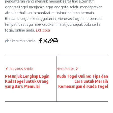
pendaftaran yang menarik menarik serta link alternatif
generasitogel menjamin agar anggota selalu mendapatkan
akses terbaik serta manfaat maksimal selama bermain.
Bersama segala keunggulan ini, GenerasiTogel merupakan
tempat ideal agar mewujudkan minat judi sepak bola serta
togel online anda.
judi bola
Share this Article
Previous Article
Next Article
Petunjuk Lengkap Login
Kuda Togel Online: Tips dan
KudaTogel untuk Orang
Cara untuk Meraih
yang Baru Memulai
Kemenangan di Kuda Togel