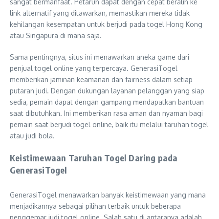
sangat bermanfaat. Petaruh dapat dengan cepat beralih ke
link alternatif yang ditawarkan, memastikan mereka tidak
kehilangan kesempatan untuk berjudi pada togel Hong Kong
atau Singapura di mana saja.
Sama pentingnya, situs ini menawarkan aneka game dari
penjual togel online yang terpercaya. GenerasiTogel
memberikan jaminan keamanan dan fairness dalam setiap
putaran judi. Dengan dukungan layanan pelanggan yang siap
sedia, pemain dapat dengan gampang mendapatkan bantuan
saat dibutuhkan. Ini memberikan rasa aman dan nyaman bagi
pemain saat berjudi togel online, baik itu melalui taruhan togel
atau judi bola.
Keistimewaan Taruhan Togel Daring pada
GenerasiTogel
GenerasiTogel menawarkan banyak keistimewaan yang mana
menjadikannya sebagai pilihan terbaik untuk beberapa
penggemar judi togel online. Salah satu di antaranya adalah