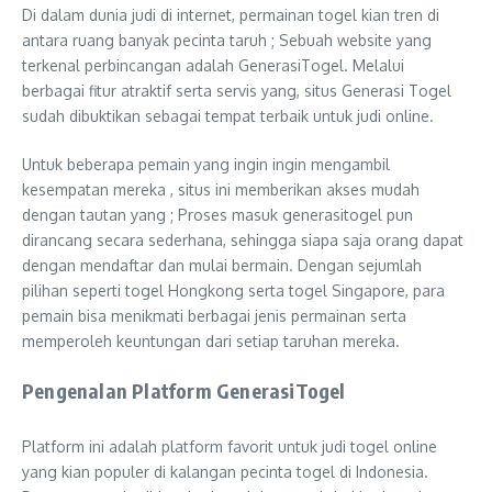
Di dalam dunia judi di internet, permainan togel kian tren di
antara ruang banyak pecinta taruh ; Sebuah website yang
terkenal perbincangan adalah GenerasiTogel. Melalui
berbagai fitur atraktif serta servis yang, situs Generasi Togel
sudah dibuktikan sebagai tempat terbaik untuk judi online.
Untuk beberapa pemain yang ingin ingin mengambil
kesempatan mereka , situs ini memberikan akses mudah
dengan tautan yang ; Proses masuk generasitogel pun
dirancang secara sederhana, sehingga siapa saja orang dapat
dengan mendaftar dan mulai bermain. Dengan sejumlah
pilihan seperti togel Hongkong serta togel Singapore, para
pemain bisa menikmati berbagai jenis permainan serta
memperoleh keuntungan dari setiap taruhan mereka.
Pengenalan Platform GenerasiTogel
Platform ini adalah platform favorit untuk judi togel online
yang kian populer di kalangan pecinta togel di Indonesia.