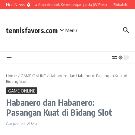
Skip to content
Hot News
Rencana Ampuh untuk Kemenangan pada JW Poker
Rubah4d: Ino
tennisfavors.com
Menu
Home
/
GAME ONLINE
/
Habanero dan Habanero: Pasangan Kuat di
Bidang Slot
GAME ONLINE
Habanero dan Habanero:
Pasangan Kuat di Bidang Slot
August 21, 2025