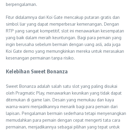
berpengalaman.
Fitur didalamnya dari Koi Gate mencakup putaran gratis dan
simbol liar yang dapat memperbesar kemenangan. Dengan
RTP yang sangat kompetitif, slot ini menawarkan kesempatan
yang baik dalam meraih keuntungan. Bagi para pemain yang
ingin berusaha sebelum bermain dengan uang asli, ada juga
Koi Gate demo yang memungkinkan mereka untuk merasakan
kesenangan permainan tanpa risiko.
Kelebihan Sweet Bonanza
Sweet Bonanza adalah salah satu slot yang paling disukai
oleh Pragmatic Play, menawarkan keunikan yang tidak dapat
ditemukan di game lain. Desain yang memukau dan kaya
warna-warni menjadikannya menarik bagi para pemain dari
lapisan. Pengalaman bermain sederhana tetapi menyenangkan
memudahkan para pemain dengan cepat mengerti tata cara
permainan, menjadikannya sebagai pilihan yang tepat untuk