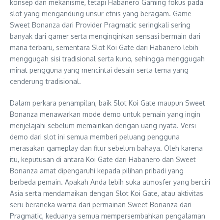
konsep dan mekanisme, tetapi Habanero Gaming fokus pada
slot yang mengandung unsur etnis yang beragam. Game
Sweet Bonanza dari Provider Pragmatic seringkali sering
banyak dari gamer serta menginginkan sensasi bermain dari
mana terbaru, sementara Slot Koi Gate dari Habanero lebih
menggugah sisi tradisional serta kuno, sehingga menggugah
minat pengguna yang mencintai desain serta tema yang
cenderung tradisional.
Dalam perkara penampilan, baik Slot Koi Gate maupun Sweet
Bonanza menawarkan mode demo untuk pemain yang ingin
menjelajahi sebelum memainkan dengan uang nyata. Versi
demo dari slot ini semua memberi peluang pengguna
merasakan gameplay dan fitur sebelum bahaya. Oleh karena
itu, keputusan di antara Koi Gate dari Habanero dan Sweet
Bonanza amat dipengaruhi kepada pilihan pribadi yang
berbeda pemain. Apakah Anda lebih suka atmosfer yang berciri
Asia serta mendamaikan dengan Slot Koi Gate, atau aktivitas
seru beraneka warna dari permainan Sweet Bonanza dari
Pragmatic, keduanya semua mempersembahkan pengalaman