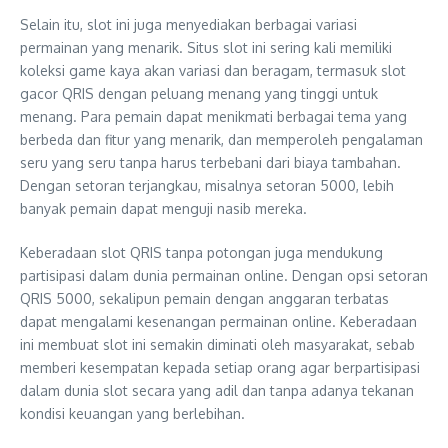
Selain itu, slot ini juga menyediakan berbagai variasi
permainan yang menarik. Situs slot ini sering kali memiliki
koleksi game kaya akan variasi dan beragam, termasuk slot
gacor QRIS dengan peluang menang yang tinggi untuk
menang. Para pemain dapat menikmati berbagai tema yang
berbeda dan fitur yang menarik, dan memperoleh pengalaman
seru yang seru tanpa harus terbebani dari biaya tambahan.
Dengan setoran terjangkau, misalnya setoran 5000, lebih
banyak pemain dapat menguji nasib mereka.
Keberadaan slot QRIS tanpa potongan juga mendukung
partisipasi dalam dunia permainan online. Dengan opsi setoran
QRIS 5000, sekalipun pemain dengan anggaran terbatas
dapat mengalami kesenangan permainan online. Keberadaan
ini membuat slot ini semakin diminati oleh masyarakat, sebab
memberi kesempatan kepada setiap orang agar berpartisipasi
dalam dunia slot secara yang adil dan tanpa adanya tekanan
kondisi keuangan yang berlebihan.