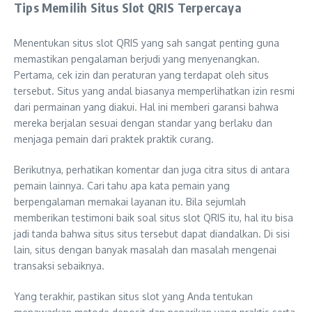
Tips Memilih Situs Slot QRIS Terpercaya
Menentukan situs slot QRIS yang sah sangat penting guna
memastikan pengalaman berjudi yang menyenangkan.
Pertama, cek izin dan peraturan yang terdapat oleh situs
tersebut. Situs yang andal biasanya memperlihatkan izin resmi
dari permainan yang diakui. Hal ini memberi garansi bahwa
mereka berjalan sesuai dengan standar yang berlaku dan
menjaga pemain dari praktek praktik curang.
Berikutnya, perhatikan komentar dan juga citra situs di antara
pemain lainnya. Cari tahu apa kata pemain yang
berpengalaman memakai layanan itu. Bila sejumlah
memberikan testimoni baik soal situs slot QRIS itu, hal itu bisa
jadi tanda bahwa situs situs tersebut dapat diandalkan. Di sisi
lain, situs dengan banyak masalah dan masalah mengenai
transaksi sebaiknya.
Yang terakhir, pastikan situs slot yang Anda tentukan