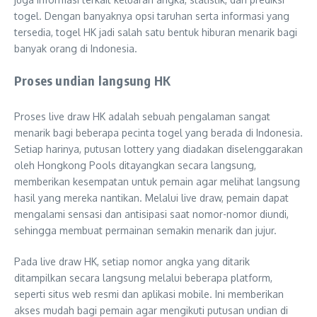
togel. Dengan banyaknya opsi taruhan serta informasi yang
tersedia, togel HK jadi salah satu bentuk hiburan menarik bagi
banyak orang di Indonesia.
Proses undian langsung HK
Proses live draw HK adalah sebuah pengalaman sangat
menarik bagi beberapa pecinta togel yang berada di Indonesia.
Setiap harinya, putusan lottery yang diadakan diselenggarakan
oleh Hongkong Pools ditayangkan secara langsung,
memberikan kesempatan untuk pemain agar melihat langsung
hasil yang mereka nantikan. Melalui live draw, pemain dapat
mengalami sensasi dan antisipasi saat nomor-nomor diundi,
sehingga membuat permainan semakin menarik dan jujur.
Pada live draw HK, setiap nomor angka yang ditarik
ditampilkan secara langsung melalui beberapa platform,
seperti situs web resmi dan aplikasi mobile. Ini memberikan
akses mudah bagi pemain agar mengikuti putusan undian di