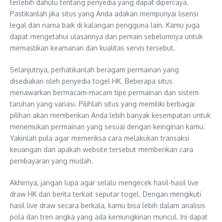
terlebih dahulu tentang penyedia yang dapat dipercaya.
Pastikanlah jika situs yang Anda adakan mempunyai lisensi
legal dan nama baik di kalangan pengguna lain. Kamu juga
dapat mengetahui ulasannya dari pemain sebelumnya untuk
memastikan keamanan dan kualitas servis tersebut.
Selanjutnya, perhatikanlah beragam permainan yang
disediakan oleh penyedia togel HK. Beberapa situs
menawarkan bermacam-macam tipe permainan dan sistem
taruhan yang variasi. Pilihlah situs yang memiliki berbagai
pilihan akan memberikan Anda lebih banyak kesempatan untuk
menemukan permainan yang sesuai dengan keinginan kamu.
Yakinlah pula agar memeriksa cara melakukan transaksi
keuangan dan apakah website tersebut memberikan cara
pembayaran yang mudah.
Akhirnya, jangan lupa agar selalu mengecek hasil-hasil live
draw HK dan berita terkait seputar togel. Dengan mengikuti
hasil live draw secara berkala, kamu bisa lebih dalam analisis
pola dan tren angka yang ada kemungkinan muncul. Ini dapat