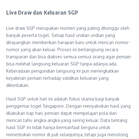
Live Draw dan Keluaran SGP
Live draw SGP merupakan momen yang paling ditunggu oleh
banyak peserta togel. Setiap hasil undian undian yang
ditayangkan memberikan harapan baru untuk mencari nomor-
nomor yang akan keluar. Proses ini berlangsung secara
transparan dan bisa diakses semua semua orang agar pemain
bisa melihat langsung keluaran SGP tanpa adanya ada.
Keberadaan pengundian langsung ini pun meningkatkan
keyakinan pemain terhadap validitas keluaran yang
diberitakan.
Hasil SGP untuk hari ini adalah fokus utama bagi banyak
penggemar togel Singapore. Dengan menyaksikan hasil yang
dilakukan tiap hari, pemain dapat mempelajari pola dan
mencari tahu angka-angka yang sering keluar. Data tentang
hasil SGP ini tidak hanya bermanfaat berguna untuk
menentukan nomor di judi selanjutnya, tetapi juga menolong