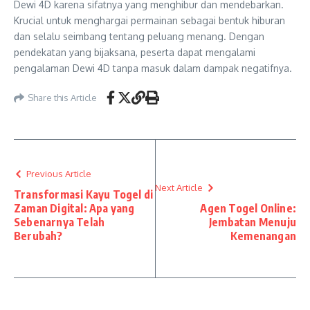
Dewi 4D karena sifatnya yang menghibur dan mendebarkan.
Krucial untuk menghargai permainan sebagai bentuk hiburan
dan selalu seimbang tentang peluang menang. Dengan
pendekatan yang bijaksana, peserta dapat mengalami
pengalaman Dewi 4D tanpa masuk dalam dampak negatifnya.
Share this Article
Previous Article
Next Article
Transformasi Kayu Togel di
Zaman Digital: Apa yang
Agen Togel Online:
Sebenarnya Telah
Jembatan Menuju
Berubah?
Kemenangan