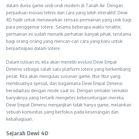
dalam dunia game undi-undi modern di Tanah Air. Dengan
perpaduan inovasi teknis dan cara yang lebih interaktif, Dewi
4D hadir untuk menawarkan sensasi permainan yang unik bagi
para penggemar lotere. Selama beberapa waktu terakhir,
permainan ini sudah menarik perhatian banyak pihak, terutama
bagi orang-orang yang mencari-cari cara yang baru untuk
berpartisipasi dalam lotere.
Dalam tulisan ini, kita akan meneliti evolusi Dewi Empat
Dimensi sebagai salah satu platform lotere yang berkembang
pesat. Kita akan mengulas susunan game, fitur-fitur yang
membuatnya spesial, dan bagaimana Dewi Empat Dimensi
beradaptasi dengan mode saat ini. Dengan semakin semakin
banyaknya yang tertarik mengetes keberuntungan mereka,
Dewi Empat Dimensi menjanjikan tidak hanya game, melainkan
sebuah komunitas yang berfokus pada kesenangan dan
kebahagiaan.
Sejarah Dewi 4D