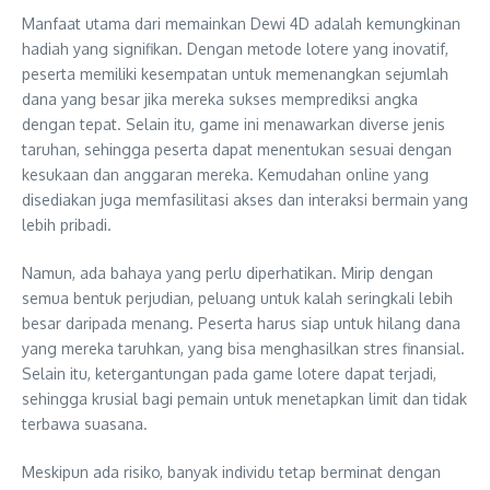
Manfaat utama dari memainkan Dewi 4D adalah kemungkinan
hadiah yang signifikan. Dengan metode lotere yang inovatif,
peserta memiliki kesempatan untuk memenangkan sejumlah
dana yang besar jika mereka sukses memprediksi angka
dengan tepat. Selain itu, game ini menawarkan diverse jenis
taruhan, sehingga peserta dapat menentukan sesuai dengan
kesukaan dan anggaran mereka. Kemudahan online yang
disediakan juga memfasilitasi akses dan interaksi bermain yang
lebih pribadi.
Namun, ada bahaya yang perlu diperhatikan. Mirip dengan
semua bentuk perjudian, peluang untuk kalah seringkali lebih
besar daripada menang. Peserta harus siap untuk hilang dana
yang mereka taruhkan, yang bisa menghasilkan stres finansial.
Selain itu, ketergantungan pada game lotere dapat terjadi,
sehingga krusial bagi pemain untuk menetapkan limit dan tidak
terbawa suasana.
Meskipun ada risiko, banyak individu tetap berminat dengan