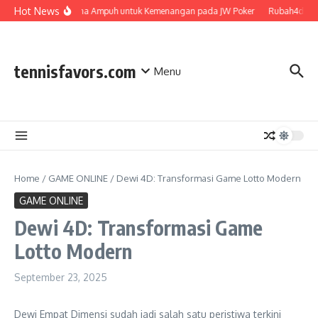
Skip to content
Hot News
Rencana Ampuh untuk Kemenangan pada JW Poker
Rubah4d: Ino
tennisfavors.com
Menu
Home
/
GAME ONLINE
/
Dewi 4D: Transformasi Game Lotto Modern
GAME ONLINE
Dewi 4D: Transformasi Game
Lotto Modern
September 23, 2025
Dewi Empat Dimensi sudah jadi salah satu peristiwa terkini