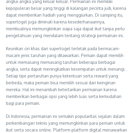
angka-angka yang keluar keluar. Permainan ini memiliki
kepopuleran besar yang tinggi di kalangan pecinta judi, karena
dapat memberikan hadiah yang menggiurkan. Di samping itu,
supertogel juga diminati karena kesederhanaannya,
membuatnya memungkinkan siapa saja dapat ikut tanpa perlu
pengetahuan yang mendalam tentang strategi permainan ini.
Keunikan ciri khas dari supertogel terletak pada bermacam-
macam jenis taruhan yang ditawarkan. Pemain dapat memilih
untuk memasang memasang taruhan beberapa berbagai
angka, serta dapat meningkatkan kesempatan untuk menangi.
Setiap tipe pertaruhan punya ketentuan serta reward yang
berbeda, maka pemain bisa memilih sesuai dari keinginan
mereka. Hal ini menambah ketertarikan permainan karena
memberikan berbagai opsi yang lebih luas serta kemudahan
bagi para pemain.
Di Indonesia, permainan ini semakin popularitas sejalan dalam
perkembangan teknis yang memungkinkan para pemain untuk
ikut serta secara online. Platform-platform digital menawarkan