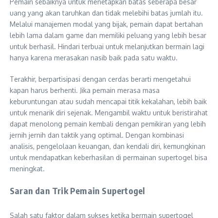
Pemain sebaiknya untuk menetapkan batas seberapa besar
uang yang akan taruhkan dan tidak melebihi batas jumlah itu.
Melalui manajemen modal yang bijak, pemain dapat bertahan
lebih lama dalam game dan memiliki peluang yang lebih besar
untuk berhasil. Hindari terbuai untuk melanjutkan bermain lagi
hanya karena merasakan nasib baik pada satu waktu.
Terakhir, berpartisipasi dengan cerdas berarti mengetahui
kapan harus berhenti. Jika pemain merasa masa
keburuntungan atau sudah mencapai titik kekalahan, lebih baik
untuk menarik diri sejenak. Mengambil waktu untuk beristirahat
dapat menolong pemain kembali dengan pemikiran yang lebih
jernih jernih dan taktik yang optimal. Dengan kombinasi
analisis, pengelolaan keuangan, dan kendali diri, kemungkinan
untuk mendapatkan keberhasilan di permainan supertogel bisa
meningkat.
Saran dan Trik Pemain Supertogel
Salah satu faktor dalam sukses ketika bermain supertogel