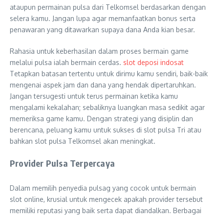
ataupun permainan pulsa dari Telkomsel berdasarkan dengan
selera kamu. Jangan lupa agar memanfaatkan bonus serta
penawaran yang ditawarkan supaya dana Anda kian besar.
Rahasia untuk keberhasilan dalam proses bermain game
melalui pulsa ialah bermain cerdas.
slot deposi indosat
Tetapkan batasan tertentu untuk dirimu kamu sendiri, baik-baik
mengenai aspek jam dan dana yang hendak dipertaruhkan.
Jangan tersugesti untuk terus permainan ketika kamu
mengalami kekalahan; sebaliknya luangkan masa sedikit agar
memeriksa game kamu. Dengan strategi yang disiplin dan
berencana, peluang kamu untuk sukses di slot pulsa Tri atau
bahkan slot pulsa Telkomsel akan meningkat.
Provider Pulsa Terpercaya
Dalam memilih penyedia pulsag yang cocok untuk bermain
slot online, krusial untuk mengecek apakah provider tersebut
memiliki reputasi yang baik serta dapat diandalkan. Berbagai