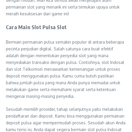
dengan mudah. Mari kita semua awali menjelajahi alam
permainan slot yang menarik ini serta temukan upaya untuk
meraih kesuksesan dari game ini!
Cara Main Slot Pulsa Slot
Bermain permainan pulsa semakin populer di antara beberapa
pecinta perjudian digital. Salah satunya cara buat efektif
adalah dengan menentukan penyedia slot yang mana
menyediakan transaksi dengan pulsa. Contohnya, slot Indosat
dan slot Telkomsel menawarkan kemenangan untuk proses
deposit menggunakan pulsa. Kamu cuma butuh pastikan
bahwa jumlah pulsa yang mana Anda punya memadai untuk
melakukan game serta memahami syarat serta ketentuan
mengenai masing-masing penyedia.
Sesudah memilih provider, tahap selanjutnya yaitu melakukan
pendaftaran dan deposit. Kamu bisa menggunakan permainan
deposit pulsa agar mempermudah proses. Sesudah akun Anda
kamu terisi isi, Anda dapat segera bermain slot pulsa Indosat