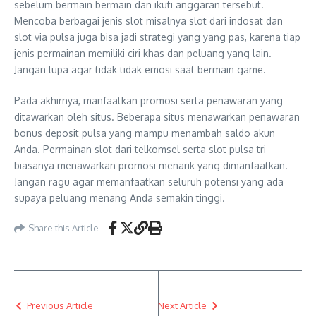
sebelum bermain bermain dan ikuti anggaran tersebut.
Mencoba berbagai jenis slot misalnya slot dari indosat dan
slot via pulsa juga bisa jadi strategi yang yang pas, karena tiap
jenis permainan memiliki ciri khas dan peluang yang lain.
Jangan lupa agar tidak tidak emosi saat bermain game.
Pada akhirnya, manfaatkan promosi serta penawaran yang
ditawarkan oleh situs. Beberapa situs menawarkan penawaran
bonus deposit pulsa yang mampu menambah saldo akun
Anda. Permainan slot dari telkomsel serta slot pulsa tri
biasanya menawarkan promosi menarik yang dimanfaatkan.
Jangan ragu agar memanfaatkan seluruh potensi yang ada
supaya peluang menang Anda semakin tinggi.
Share this Article
Previous Article
Next Article