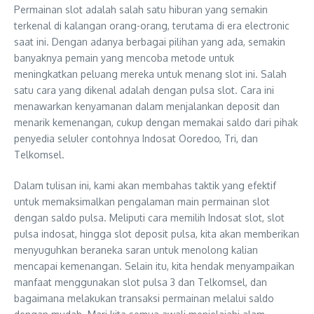
Permainan slot adalah salah satu hiburan yang semakin
terkenal di kalangan orang-orang, terutama di era electronic
saat ini. Dengan adanya berbagai pilihan yang ada, semakin
banyaknya pemain yang mencoba metode untuk
meningkatkan peluang mereka untuk menang slot ini. Salah
satu cara yang dikenal adalah dengan pulsa slot. Cara ini
menawarkan kenyamanan dalam menjalankan deposit dan
menarik kemenangan, cukup dengan memakai saldo dari pihak
penyedia seluler contohnya Indosat Ooredoo, Tri, dan
Telkomsel.
Dalam tulisan ini, kami akan membahas taktik yang efektif
untuk memaksimalkan pengalaman main permainan slot
dengan saldo pulsa. Meliputi cara memilih Indosat slot, slot
pulsa indosat, hingga slot deposit pulsa, kita akan memberikan
menyuguhkan beraneka saran untuk menolong kalian
mencapai kemenangan. Selain itu, kita hendak menyampaikan
manfaat menggunakan slot pulsa 3 dan Telkomsel, dan
bagaimana melakukan transaksi permainan melalui saldo