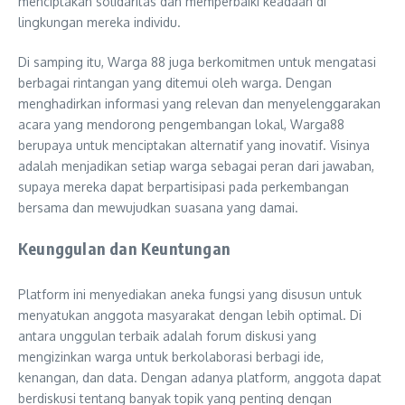
menciptakan solidaritas dan memperbaiki keadaan di
lingkungan mereka individu.
Di samping itu, Warga 88 juga berkomitmen untuk mengatasi
berbagai rintangan yang ditemui oleh warga. Dengan
menghadirkan informasi yang relevan dan menyelenggarakan
acara yang mendorong pengembangan lokal, Warga88
berupaya untuk menciptakan alternatif yang inovatif. Visinya
adalah menjadikan setiap warga sebagai peran dari jawaban,
supaya mereka dapat berpartisipasi pada perkembangan
bersama dan mewujudkan suasana yang damai.
Keunggulan dan Keuntungan
Platform ini menyediakan aneka fungsi yang disusun untuk
menyatukan anggota masyarakat dengan lebih optimal. Di
antara unggulan terbaik adalah forum diskusi yang
mengizinkan warga untuk berkolaborasi berbagi ide,
kenangan, dan data. Dengan adanya platform, anggota dapat
berdiskusi tentang banyak topik yang penting dengan