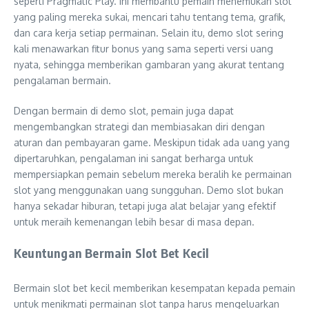
seperti Pragmatic Play. Ini membantu pemain menemukan slot
yang paling mereka sukai, mencari tahu tentang tema, grafik,
dan cara kerja setiap permainan. Selain itu, demo slot sering
kali menawarkan fitur bonus yang sama seperti versi uang
nyata, sehingga memberikan gambaran yang akurat tentang
pengalaman bermain.
Dengan bermain di demo slot, pemain juga dapat
mengembangkan strategi dan membiasakan diri dengan
aturan dan pembayaran game. Meskipun tidak ada uang yang
dipertaruhkan, pengalaman ini sangat berharga untuk
mempersiapkan pemain sebelum mereka beralih ke permainan
slot yang menggunakan uang sungguhan. Demo slot bukan
hanya sekadar hiburan, tetapi juga alat belajar yang efektif
untuk meraih kemenangan lebih besar di masa depan.
Keuntungan Bermain Slot Bet Kecil
Bermain slot bet kecil memberikan kesempatan kepada pemain
untuk menikmati permainan slot tanpa harus mengeluarkan