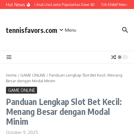
Skip to content
Hot News
Mencari Asal Usul serta Popularitas Dewi 4D
Trik Efektif Menent
tennisfavors.com
Menu
Home
/
GAME ONLINE
/
Panduan Lengkap Slot Bet Kecil: Menang
Besar dengan Modal Minim
GAME ONLINE
Panduan Lengkap Slot Bet Kecil:
Menang Besar dengan Modal
Minim
October 9, 2025