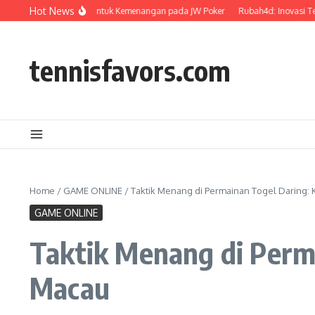
Skip to content
Hot News
Rencana Ampuh untuk Kemenangan pada JW Poker
Rubah4d: Inovasi Ter
tennisfavors.com
Home
/
GAME ONLINE
/
Taktik Menang di Permainan Togel Daring: 
GAME ONLINE
Taktik Menang di Perma
Macau