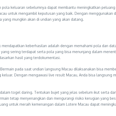
an pola keluaran sebelumnya dapat membantu meningkatkan peluan
Macau untuk mengambil keputusan yang baik. Dengan menggunakan da
a yang mungkin akan di undian yang akan datang.
tuk mendapatkan keberhasilan adalah dengan memahami pola dan data 
yang sering terdapat serta pola yang bisa menunjang dalam menen
dasarkan hasil yang terdokumentasi.
t. Bermain pada saat undian langsung Macau dilaksanakan bisa membe
luar. Dengan mengawasi live result Macau, Anda bisa langsung men
dalam togel daring. Tentukan bujet yang jelas sebelum ikut serta da
rmain tetap menyenangkan dan mengurangi risiko kerugian yang bes
eluang untuk meraih kemenangan dalam Lotere Macau dapat meningka