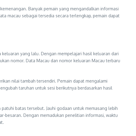
g kemenangan. Banyak pemain yang mengandalkan informasi
ta macau sebagai tersedia secara terlengkap, pemain dapat
keluaran yang lalu. Dengan mempelajari hasil keluaran dari
tukan nomor. Data Macau dan nomor keluaran Macau terbaru
rikan nilai tambah tersendiri. Pemain dapat mengalami
gubah taruhan untuk sesi berikutnya berdasarkan hasil
n patuhi batas tersebut. Jauhi godaan untuk memasang lebih
ar-besaran. Dengan memadukan penelitian informasi, waktu
t.