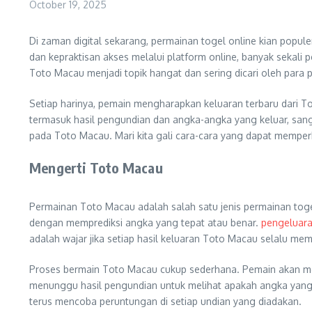
October 19, 2025
Di zaman digital sekarang, permainan togel online kian popule
dan kepraktisan akses melalui platform online, banyak sekal
Toto Macau menjadi topik hangat dan sering dicari oleh para p
Setiap harinya, pemain mengharapkan keluaran terbaru dari T
termasuk hasil pengundian dan angka-angka yang keluar, sanga
pada Toto Macau. Mari kita gali cara-cara yang dapat mempe
Mengerti Toto Macau
Permainan Toto Macau adalah salah satu jenis permainan tog
dengan memprediksi angka yang tepat atau benar.
pengeluar
adalah wajar jika setiap hasil keluaran Toto Macau selalu mem
Proses bermain Toto Macau cukup sederhana. Pemain akan memil
menunggu hasil pengundian untuk melihat apakah angka yang d
terus mencoba peruntungan di setiap undian yang diadakan.