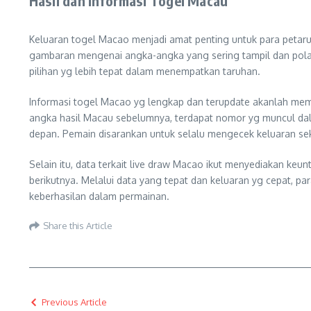
Hasil dan Informasi Togel Macau
Keluaran togel Macao menjadi amat penting untuk para peta
gambaran mengenai angka-angka yang sering tampil dan pola 
pilihan yg lebih tepat dalam menempatkan taruhan.
Informasi togel Macao yg lengkap dan terupdate akanlah mem
angka hasil Macau sebelumnya, terdapat nomor yg muncul dal
depan. Pemain disarankan untuk selalu mengecek keluaran sek
Selain itu, data terkait live draw Macao ikut menyediakan ke
berikutnya. Melalui data yang tepat dan keluaran yg cepat, p
keberhasilan dalam permainan.
Share this Article
Previous Article