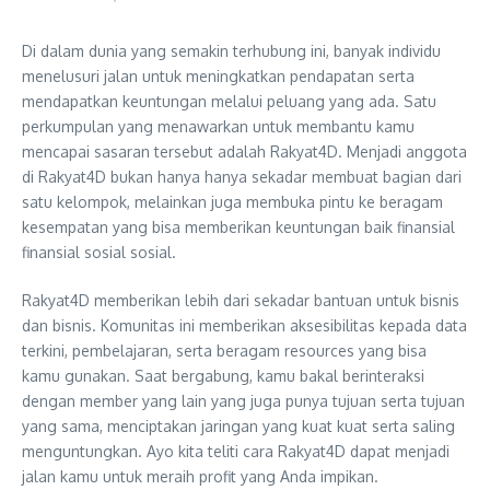
Di dalam dunia yang semakin terhubung ini, banyak individu
menelusuri jalan untuk meningkatkan pendapatan serta
mendapatkan keuntungan melalui peluang yang ada. Satu
perkumpulan yang menawarkan untuk membantu kamu
mencapai sasaran tersebut adalah Rakyat4D. Menjadi anggota
di Rakyat4D bukan hanya hanya sekadar membuat bagian dari
satu kelompok, melainkan juga membuka pintu ke beragam
kesempatan yang bisa memberikan keuntungan baik finansial
finansial sosial sosial.
Rakyat4D memberikan lebih dari sekadar bantuan untuk bisnis
dan bisnis. Komunitas ini memberikan aksesibilitas kepada data
terkini, pembelajaran, serta beragam resources yang bisa
kamu gunakan. Saat bergabung, kamu bakal berinteraksi
dengan member yang lain yang juga punya tujuan serta tujuan
yang sama, menciptakan jaringan yang kuat kuat serta saling
menguntungkan. Ayo kita teliti cara Rakyat4D dapat menjadi
jalan kamu untuk meraih profit yang Anda impikan.