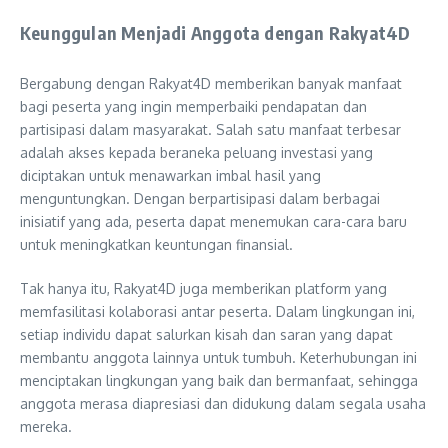
Keunggulan Menjadi Anggota dengan Rakyat4D
Bergabung dengan Rakyat4D memberikan banyak manfaat
bagi peserta yang ingin memperbaiki pendapatan dan
partisipasi dalam masyarakat. Salah satu manfaat terbesar
adalah akses kepada beraneka peluang investasi yang
diciptakan untuk menawarkan imbal hasil yang
menguntungkan. Dengan berpartisipasi dalam berbagai
inisiatif yang ada, peserta dapat menemukan cara-cara baru
untuk meningkatkan keuntungan finansial.
Tak hanya itu, Rakyat4D juga memberikan platform yang
memfasilitasi kolaborasi antar peserta. Dalam lingkungan ini,
setiap individu dapat salurkan kisah dan saran yang dapat
membantu anggota lainnya untuk tumbuh. Keterhubungan ini
menciptakan lingkungan yang baik dan bermanfaat, sehingga
anggota merasa diapresiasi dan didukung dalam segala usaha
mereka.