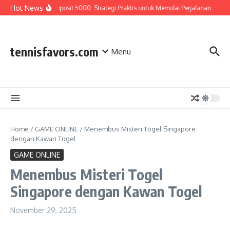
Skip to content
Hot News
Slot Deposit 5000: Strategi Praktis untuk Memulai Perjalanan
Ren
tennisfavors.com
Menu
Home
/
GAME ONLINE
/
Menembus Misteri Togel Singapore
dengan Kawan Togel
GAME ONLINE
Menembus Misteri Togel
Singapore dengan Kawan Togel
November 29, 2025