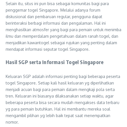
Selain itu, situs ini pun bisa sebagai komunitas bagi para
penggemar togel Singapore. Melalui adanya forum
diskusional dan pembaruan regular, pengguna dapat
berinteraksi berbagi informasi dan pengalaman. Hal ini
menghasilkan atmosfer yang bagi para pemain untuk menimba
ilmu dan memperdalam pengetahuan dalam ranah togel, dan
menjadikan kawantogel sebagai rujukan yang penting dalam
mendapat informasi seputar togel Singapore.
Hasil SGP serta Informasi Togel Singapore
Keluaran SGP adalah informasi penting bagi beberapa peserta
togel Singapore. Setiap kali hasil keluaran yg diperlihatkan
menjadi acuan bagi para pemain dalam mengkaji pola serta
tren. Keluaran ini biasanya dilaksanakan setiap waktu, agar
beberapa peserta bisa secara mudah mengakses data terbaru
yg para pemain butuhkan. Hal ini membantu mereka soal
mengambil pilihan yg lebih baik tepat saat menempatkan
nomor.