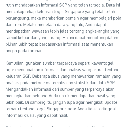
rutin mendapatkan informasi SGP yang telah tersedia. Data ini
mencakup rekap keluaran togel Singapore yang telah telah
berlangsung, maka memberikan pemain agar mempelajari pola
dan tren. Melalui menelaah data yang lalu, Anda dapat
mendapatkan wawasan lebih jelas tentang angka-angka yang
tampil keluar dan yang jarang. Hal ini dapat menolong dalam
pilihan lebih tepat berdasarkan informasi saat menentukan
angka pada taruhan.
Kemudian, gunakan sumber terpercaya seperti kawantogel
agar mendapatkan informasi dan analisis yang akurat tentang
keluaran SGP. Beberapa situs yang menawarkan ramalan yang
analisis pada metode matematis dan statistik dari data SGP.
Mengandalkan informasi dari sumber yang terpercaya akan
meningkatkan peluang Anda untuk mendapatkan hasil yang
lebih baik. Di samping itu, jangan lupa agar mengikuti update
terbaru tentang togel Singapore, agar Anda tidak tertinggal
informasi krusial yang dapat hasil.