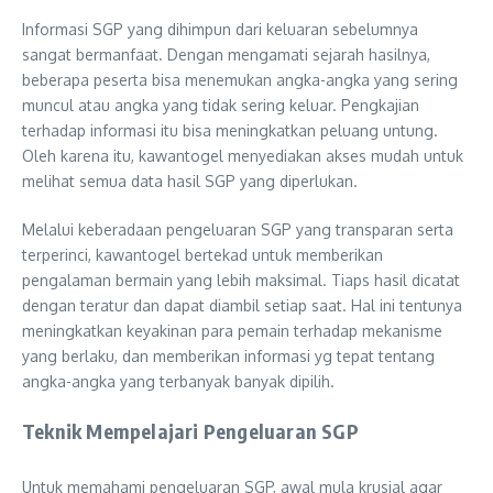
Informasi SGP yang dihimpun dari keluaran sebelumnya
sangat bermanfaat. Dengan mengamati sejarah hasilnya,
beberapa peserta bisa menemukan angka-angka yang sering
muncul atau angka yang tidak sering keluar. Pengkajian
terhadap informasi itu bisa meningkatkan peluang untung.
Oleh karena itu, kawantogel menyediakan akses mudah untuk
melihat semua data hasil SGP yang diperlukan.
Melalui keberadaan pengeluaran SGP yang transparan serta
terperinci, kawantogel bertekad untuk memberikan
pengalaman bermain yang lebih maksimal. Tiaps hasil dicatat
dengan teratur dan dapat diambil setiap saat. Hal ini tentunya
meningkatkan keyakinan para pemain terhadap mekanisme
yang berlaku, dan memberikan informasi yg tepat tentang
angka-angka yang terbanyak banyak dipilih.
Teknik Mempelajari Pengeluaran SGP
Untuk memahami pengeluaran SGP, awal mula krusial agar