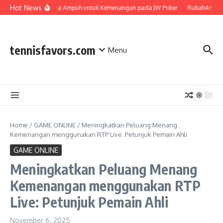
Skip to content
Hot News
Rencana Ampuh untuk Kemenangan pada JW Poker
Rubah4d: Ino
tennisfavors.com
Menu
Home
/
GAME ONLINE
/
Meningkatkan Peluang Menang
Kemenangan menggunakan RTP Live: Petunjuk Pemain Ahli
GAME ONLINE
Meningkatkan Peluang Menang
Kemenangan menggunakan RTP
Live: Petunjuk Pemain Ahli
November 6, 2025