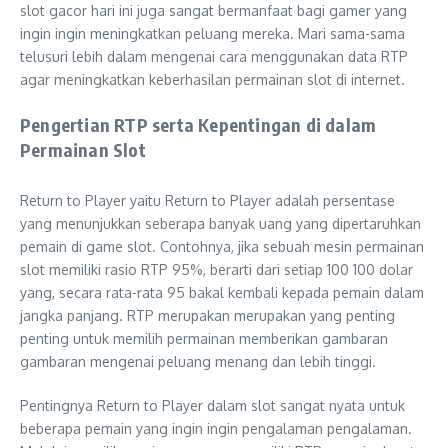
slot gacor hari ini juga sangat bermanfaat bagi gamer yang
ingin ingin meningkatkan peluang mereka. Mari sama-sama
telusuri lebih dalam mengenai cara menggunakan data RTP
agar meningkatkan keberhasilan permainan slot di internet.
Pengertian RTP serta Kepentingan di dalam
Permainan Slot
Return to Player yaitu Return to Player adalah persentase
yang menunjukkan seberapa banyak uang yang dipertaruhkan
pemain di game slot. Contohnya, jika sebuah mesin permainan
slot memiliki rasio RTP 95%, berarti dari setiap 100 100 dolar
yang, secara rata-rata 95 bakal kembali kepada pemain dalam
jangka panjang. RTP merupakan merupakan yang penting
penting untuk memilih permainan memberikan gambaran
gambaran mengenai peluang menang dan lebih tinggi.
Pentingnya Return to Player dalam slot sangat nyata untuk
beberapa pemain yang ingin ingin pengalaman pengalaman.