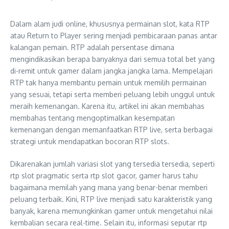
Dalam alam judi online, khususnya permainan slot, kata RTP
atau Return to Player sering menjadi pembicaraan panas antar
kalangan pemain. RTP adalah persentase dimana
mengindikasikan berapa banyaknya dari semua total bet yang
di-remit untuk gamer dalam jangka jangka lama. Mempelajari
RTP tak hanya membantu pemain untuk memilih permainan
yang sesuai, tetapi serta memberi peluang lebih unggul untuk
meraih kemenangan. Karena itu, artikel ini akan membahas
membahas tentang mengoptimalkan kesempatan
kemenangan dengan memanfaatkan RTP live, serta berbagai
strategi untuk mendapatkan bocoran RTP slots.
Dikarenakan jumlah variasi slot yang tersedia tersedia, seperti
rtp slot pragmatic serta rtp slot gacor, gamer harus tahu
bagaimana memilah yang mana yang benar-benar memberi
peluang terbaik. Kini, RTP live menjadi satu karakteristik yang
banyak, karena memungkinkan gamer untuk mengetahui nilai
kembalian secara real-time. Selain itu, informasi seputar rtp