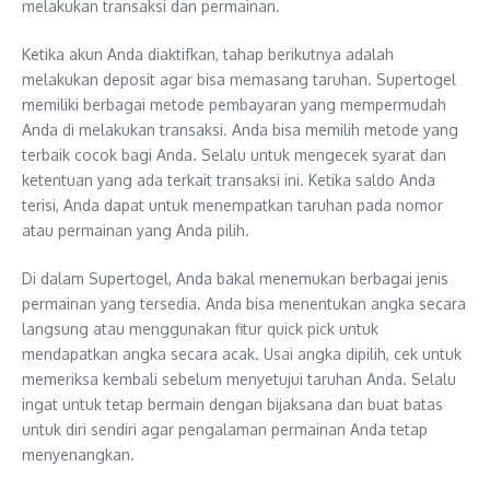
melakukan transaksi dan permainan.
Ketika akun Anda diaktifkan, tahap berikutnya adalah
melakukan deposit agar bisa memasang taruhan. Supertogel
memiliki berbagai metode pembayaran yang mempermudah
Anda di melakukan transaksi. Anda bisa memilih metode yang
terbaik cocok bagi Anda. Selalu untuk mengecek syarat dan
ketentuan yang ada terkait transaksi ini. Ketika saldo Anda
terisi, Anda dapat untuk menempatkan taruhan pada nomor
atau permainan yang Anda pilih.
Di dalam Supertogel, Anda bakal menemukan berbagai jenis
permainan yang tersedia. Anda bisa menentukan angka secara
langsung atau menggunakan fitur quick pick untuk
mendapatkan angka secara acak. Usai angka dipilih, cek untuk
memeriksa kembali sebelum menyetujui taruhan Anda. Selalu
ingat untuk tetap bermain dengan bijaksana dan buat batas
untuk diri sendiri agar pengalaman permainan Anda tetap
menyenangkan.