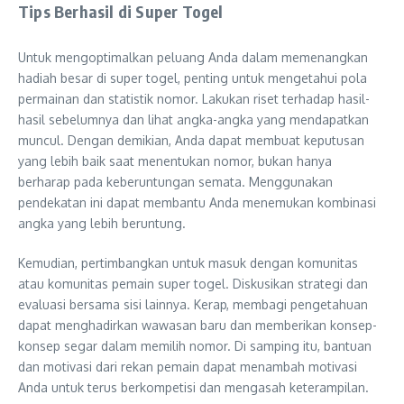
Tips Berhasil di Super Togel
Untuk mengoptimalkan peluang Anda dalam memenangkan
hadiah besar di super togel, penting untuk mengetahui pola
permainan dan statistik nomor. Lakukan riset terhadap hasil-
hasil sebelumnya dan lihat angka-angka yang mendapatkan
muncul. Dengan demikian, Anda dapat membuat keputusan
yang lebih baik saat menentukan nomor, bukan hanya
berharap pada keberuntungan semata. Menggunakan
pendekatan ini dapat membantu Anda menemukan kombinasi
angka yang lebih beruntung.
Kemudian, pertimbangkan untuk masuk dengan komunitas
atau komunitas pemain super togel. Diskusikan strategi dan
evaluasi bersama sisi lainnya. Kerap, membagi pengetahuan
dapat menghadirkan wawasan baru dan memberikan konsep-
konsep segar dalam memilih nomor. Di samping itu, bantuan
dan motivasi dari rekan pemain dapat menambah motivasi
Anda untuk terus berkompetisi dan mengasah keterampilan.