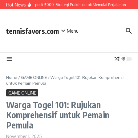
Skip to content
Hot News
Slot Deposit 5000: Strategi Praktis untuk Memulai Perjalanan
Ren
tennisfavors.com
Menu
Home
/
GAME ONLINE
/
Warga Togel 101: Rujukan Komprehensif
untuk Pemain Pemula
GAME ONLINE
Warga Togel 101: Rujukan
Komprehensif untuk Pemain
Pemula
November 1, 2025