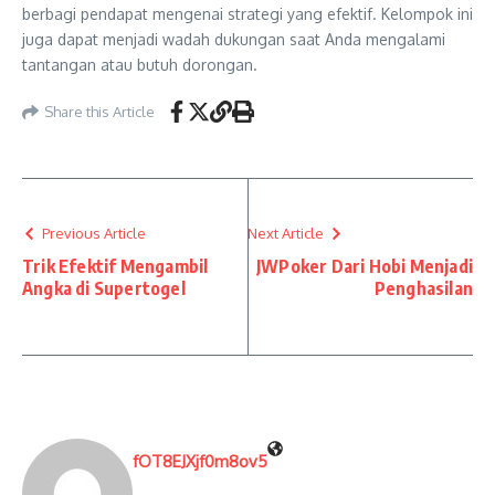
berbagi pendapat mengenai strategi yang efektif. Kelompok ini
juga dapat menjadi wadah dukungan saat Anda mengalami
tantangan atau butuh dorongan.
Share this Article
Previous Article
Next Article
Trik Efektif Mengambil
JWPoker Dari Hobi Menjadi
Angka di Supertogel
Penghasilan
fOT8EJXjf0m8ov5