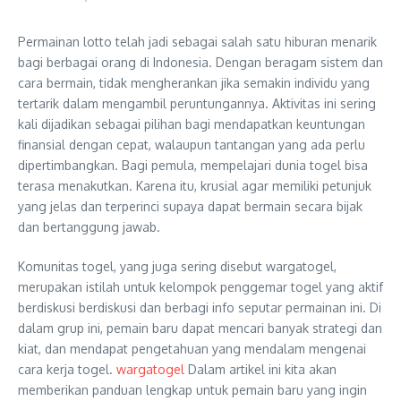
Permainan lotto telah jadi sebagai salah satu hiburan menarik
bagi berbagai orang di Indonesia. Dengan beragam sistem dan
cara bermain, tidak mengherankan jika semakin individu yang
tertarik dalam mengambil peruntungannya. Aktivitas ini sering
kali dijadikan sebagai pilihan bagi mendapatkan keuntungan
finansial dengan cepat, walaupun tantangan yang ada perlu
dipertimbangkan. Bagi pemula, mempelajari dunia togel bisa
terasa menakutkan. Karena itu, krusial agar memiliki petunjuk
yang jelas dan terperinci supaya dapat bermain secara bijak
dan bertanggung jawab.
Komunitas togel, yang juga sering disebut wargatogel,
merupakan istilah untuk kelompok penggemar togel yang aktif
berdiskusi berdiskusi dan berbagi info seputar permainan ini. Di
dalam grup ini, pemain baru dapat mencari banyak strategi dan
kiat, dan mendapat pengetahuan yang mendalam mengenai
cara kerja togel.
wargatogel
Dalam artikel ini kita akan
memberikan panduan lengkap untuk pemain baru yang ingin