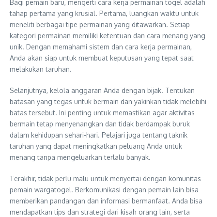
Bagi pemain baru, mengerti cara kerja permainan togel adalah
tahap pertama yang krusial. Pertama, luangkan waktu untuk
meneliti berbagai tipe permainan yang ditawarkan. Setiap
kategori permainan memiliki ketentuan dan cara menang yang
unik. Dengan memahami sistem dan cara kerja permainan,
Anda akan siap untuk membuat keputusan yang tepat saat
melakukan taruhan.
Selanjutnya, kelola anggaran Anda dengan bijak. Tentukan
batasan yang tegas untuk bermain dan yakinkan tidak melebihi
batas tersebut. Ini penting untuk memastikan agar aktivitas
bermain tetap menyenangkan dan tidak berdampak buruk
dalam kehidupan sehari-hari. Pelajari juga tentang taknik
taruhan yang dapat meningkatkan peluang Anda untuk
menang tanpa mengeluarkan terlalu banyak.
Terakhir, tidak perlu malu untuk menyertai dengan komunitas
pemain wargatogel. Berkomunikasi dengan pemain lain bisa
memberikan pandangan dan informasi bermanfaat. Anda bisa
mendapatkan tips dan strategi dari kisah orang lain, serta