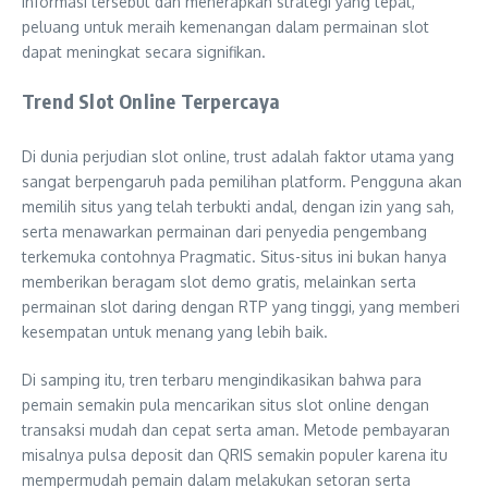
informasi tersebut dan menerapkan strategi yang tepat,
peluang untuk meraih kemenangan dalam permainan slot
dapat meningkat secara signifikan.
Trend Slot Online Terpercaya
Di dunia perjudian slot online, trust adalah faktor utama yang
sangat berpengaruh pada pemilihan platform. Pengguna akan
memilih situs yang telah terbukti andal, dengan izin yang sah,
serta menawarkan permainan dari penyedia pengembang
terkemuka contohnya Pragmatic. Situs-situs ini bukan hanya
memberikan beragam slot demo gratis, melainkan serta
permainan slot daring dengan RTP yang tinggi, yang memberi
kesempatan untuk menang yang lebih baik.
Di samping itu, tren terbaru mengindikasikan bahwa para
pemain semakin pula mencarikan situs slot online dengan
transaksi mudah dan cepat serta aman. Metode pembayaran
misalnya pulsa deposit dan QRIS semakin populer karena itu
mempermudah pemain dalam melakukan setoran serta