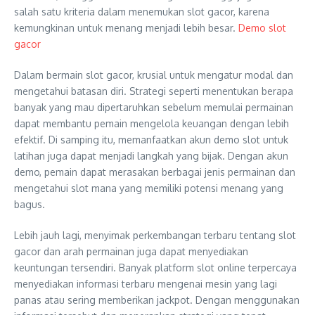
salah satu kriteria dalam menemukan slot gacor, karena
kemungkinan untuk menang menjadi lebih besar.
Demo slot
gacor
Dalam bermain slot gacor, krusial untuk mengatur modal dan
mengetahui batasan diri. Strategi seperti menentukan berapa
banyak yang mau dipertaruhkan sebelum memulai permainan
dapat membantu pemain mengelola keuangan dengan lebih
efektif. Di samping itu, memanfaatkan akun demo slot untuk
latihan juga dapat menjadi langkah yang bijak. Dengan akun
demo, pemain dapat merasakan berbagai jenis permainan dan
mengetahui slot mana yang memiliki potensi menang yang
bagus.
Lebih jauh lagi, menyimak perkembangan terbaru tentang slot
gacor dan arah permainan juga dapat menyediakan
keuntungan tersendiri. Banyak platform slot online terpercaya
menyediakan informasi terbaru mengenai mesin yang lagi
panas atau sering memberikan jackpot. Dengan menggunakan