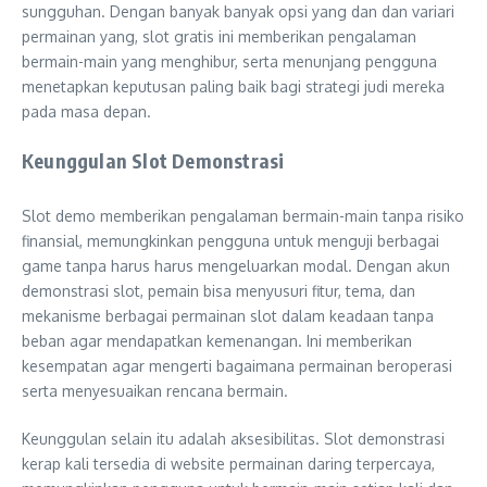
sungguhan. Dengan banyak banyak opsi yang dan dan variari
permainan yang, slot gratis ini memberikan pengalaman
bermain-main yang menghibur, serta menunjang pengguna
menetapkan keputusan paling baik bagi strategi judi mereka
pada masa depan.
Keunggulan Slot Demonstrasi
Slot demo memberikan pengalaman bermain-main tanpa risiko
finansial, memungkinkan pengguna untuk menguji berbagai
game tanpa harus harus mengeluarkan modal. Dengan akun
demonstrasi slot, pemain bisa menyusuri fitur, tema, dan
mekanisme berbagai permainan slot dalam keadaan tanpa
beban agar mendapatkan kemenangan. Ini memberikan
kesempatan agar mengerti bagaimana permainan beroperasi
serta menyesuaikan rencana bermain.
Keunggulan selain itu adalah aksesibilitas. Slot demonstrasi
kerap kali tersedia di website permainan daring terpercaya,