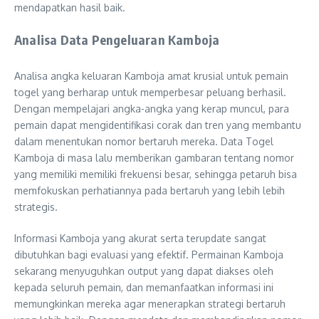
mendapatkan hasil baik.
Analisa Data Pengeluaran Kamboja
Analisa angka keluaran Kamboja amat krusial untuk pemain
togel yang berharap untuk memperbesar peluang berhasil.
Dengan mempelajari angka-angka yang kerap muncul, para
pemain dapat mengidentifikasi corak dan tren yang membantu
dalam menentukan nomor bertaruh mereka. Data Togel
Kamboja di masa lalu memberikan gambaran tentang nomor
yang memiliki memiliki frekuensi besar, sehingga petaruh bisa
memfokuskan perhatiannya pada bertaruh yang lebih lebih
strategis.
Informasi Kamboja yang akurat serta terupdate sangat
dibutuhkan bagi evaluasi yang efektif. Permainan Kamboja
sekarang menyuguhkan output yang dapat diakses oleh
kepada seluruh pemain, dan memanfaatkan informasi ini
memungkinkan mereka agar menerapkan strategi bertaruh