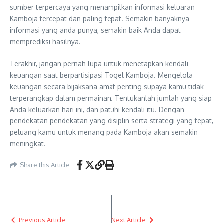
sumber terpercaya yang menampilkan informasi keluaran
Kamboja tercepat dan paling tepat. Semakin banyaknya
informasi yang anda punya, semakin baik Anda dapat
memprediksi hasilnya.
Terakhir, jangan pernah lupa untuk menetapkan kendali
keuangan saat berpartisipasi Togel Kamboja. Mengelola
keuangan secara bijaksana amat penting supaya kamu tidak
terperangkap dalam permainan. Tentukanlah jumlah yang siap
Anda keluarkan hari ini, dan patuhi kendali itu. Dengan
pendekatan pendekatan yang disiplin serta strategi yang tepat,
peluang kamu untuk menang pada Kamboja akan semakin
meningkat.
Share this Article
Previous Article
Next Article