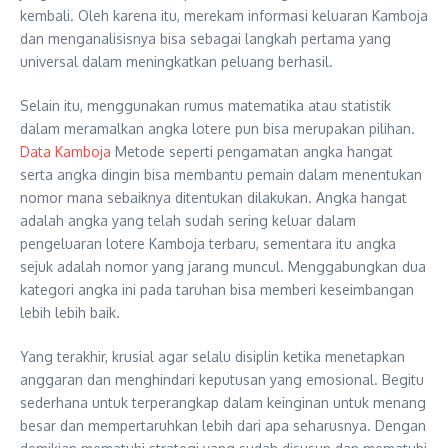
kembali. Oleh karena itu, merekam informasi keluaran Kamboja
dan menganalisisnya bisa sebagai langkah pertama yang
universal dalam meningkatkan peluang berhasil.
Selain itu, menggunakan rumus matematika atau statistik
dalam meramalkan angka lotere pun bisa merupakan pilihan.
Data Kamboja
Metode seperti pengamatan angka hangat
serta angka dingin bisa membantu pemain dalam menentukan
nomor mana sebaiknya ditentukan dilakukan. Angka hangat
adalah angka yang telah sudah sering keluar dalam
pengeluaran lotere Kamboja terbaru, sementara itu angka
sejuk adalah nomor yang jarang muncul. Menggabungkan dua
kategori angka ini pada taruhan bisa memberi keseimbangan
lebih lebih baik.
Yang terakhir, krusial agar selalu disiplin ketika menetapkan
anggaran dan menghindari keputusan yang emosional. Begitu
sederhana untuk terperangkap dalam keinginan untuk menang
besar dan mempertaruhkan lebih dari apa seharusnya. Dengan