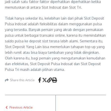
jadi salah satu faktor faktor diperhatikan diperhatikan ketika
memutuskan di antara Slot Indosat dan Slot Tri.
Tidak hanya sekedar itu, kelebihan lain dari pihak Slot Deposit
Pulsa Indosat adalah fleksibilitas dalam menggunakan pulsa
yang tersedia. Banyak pemain yang akrab dengan pemakaian
pulsa untuk berbagai transaksi online, karena itu memindahkan
saldo pulsa ke deposit slot terasa lebih alami. Sementara itu,
Slot Deposit Yang Lain bisa memerlukan tahapan top-up yang
lebih rumit atau bisa biaya tambahan yang tidak diinginkan.
Oleh karena itu, bagi pemain yang mengutamakan kemudahan
dan efektivitas, Slot Deposit Pulsa Indosat dan Slot Deposit
Pulsa Tri masih adalah pilihan utama.
Share this Article
Previous Article