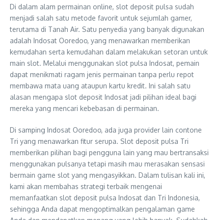
Di dalam alam permainan online, slot deposit pulsa sudah
menjadi salah satu metode favorit untuk sejumlah gamer,
terutama di Tanah Air. Satu penyedia yang banyak digunakan
adalah Indosat Ooredoo, yang menawarkan memberikan
kemudahan serta kemudahan dalam melakukan setoran untuk
main slot. Melalui menggunakan slot pulsa Indosat, pemain
dapat menikmati ragam jenis permainan tanpa perlu repot
membawa mata uang ataupun kartu kredit. Ini salah satu
alasan mengapa slot deposit Indosat jadi pilihan ideal bagi
mereka yang mencari kebebasan di permainan.
Di samping Indosat Ooredoo, ada juga provider lain contone
Tri yang menawarkan fitur serupa. Slot deposit pulsa Tri
memberikan pilihan bagi pengguna lain yang mau bertransaksi
menggunakan pulsanya tetapi masih mau merasakan sensasi
bermain game slot yang mengasyikkan. Dalam tulisan kali ini,
kami akan membahas strategi terbaik mengenai
memanfaatkan slot deposit pulsa Indosat dan Tri Indonesia,
sehingga Anda dapat mengoptimalkan pengalaman game