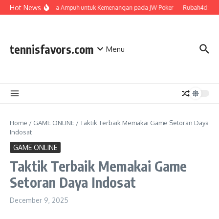
Skip to content
Hot News
Rencana Ampuh untuk Kemenangan pada JW Poker
Rubah4d: Inov
tennisfavors.com
Menu
Home
/
GAME ONLINE
/
Taktik Terbaik Memakai Game Setoran Daya
Indosat
GAME ONLINE
Taktik Terbaik Memakai Game
Setoran Daya Indosat
December 9, 2025