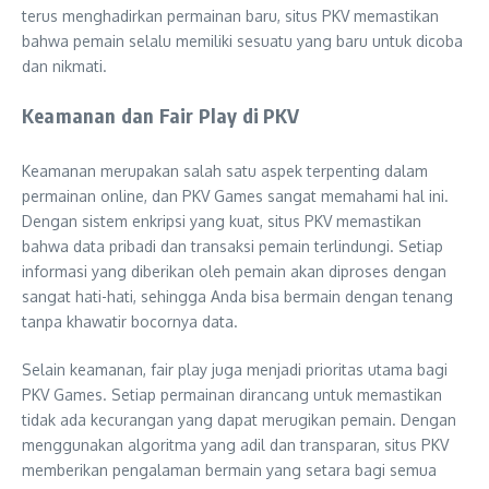
terus menghadirkan permainan baru, situs PKV memastikan
bahwa pemain selalu memiliki sesuatu yang baru untuk dicoba
dan nikmati.
Keamanan dan Fair Play di PKV
Keamanan merupakan salah satu aspek terpenting dalam
permainan online, dan PKV Games sangat memahami hal ini.
Dengan sistem enkripsi yang kuat, situs PKV memastikan
bahwa data pribadi dan transaksi pemain terlindungi. Setiap
informasi yang diberikan oleh pemain akan diproses dengan
sangat hati-hati, sehingga Anda bisa bermain dengan tenang
tanpa khawatir bocornya data.
Selain keamanan, fair play juga menjadi prioritas utama bagi
PKV Games. Setiap permainan dirancang untuk memastikan
tidak ada kecurangan yang dapat merugikan pemain. Dengan
menggunakan algoritma yang adil dan transparan, situs PKV
memberikan pengalaman bermain yang setara bagi semua