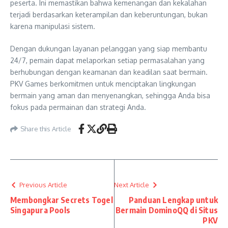
peserta. Ini memastikan bahwa kemenangan dan kekalahan
terjadi berdasarkan keterampilan dan keberuntungan, bukan
karena manipulasi sistem.
Dengan dukungan layanan pelanggan yang siap membantu
24/7, pemain dapat melaporkan setiap permasalahan yang
berhubungan dengan keamanan dan keadilan saat bermain.
PKV Games berkomitmen untuk menciptakan lingkungan
bermain yang aman dan menyenangkan, sehingga Anda bisa
fokus pada permainan dan strategi Anda.
Share this Article
Previous Article
Next Article
Membongkar Secrets Togel
Panduan Lengkap untuk
Singapura Pools
Bermain DominoQQ di Situs
PKV