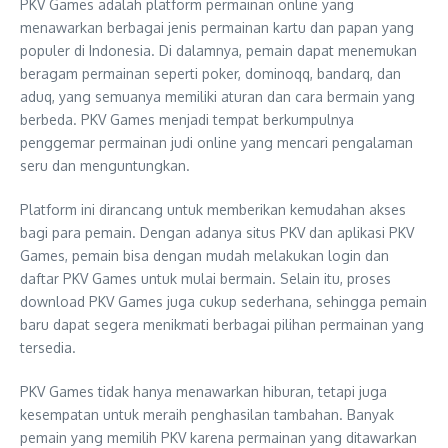
PKV Games adalah platform permainan online yang
menawarkan berbagai jenis permainan kartu dan papan yang
populer di Indonesia. Di dalamnya, pemain dapat menemukan
beragam permainan seperti poker, dominoqq, bandarq, dan
aduq, yang semuanya memiliki aturan dan cara bermain yang
berbeda. PKV Games menjadi tempat berkumpulnya
penggemar permainan judi online yang mencari pengalaman
seru dan menguntungkan.
Platform ini dirancang untuk memberikan kemudahan akses
bagi para pemain. Dengan adanya situs PKV dan aplikasi PKV
Games, pemain bisa dengan mudah melakukan login dan
daftar PKV Games untuk mulai bermain. Selain itu, proses
download PKV Games juga cukup sederhana, sehingga pemain
baru dapat segera menikmati berbagai pilihan permainan yang
tersedia.
PKV Games tidak hanya menawarkan hiburan, tetapi juga
kesempatan untuk meraih penghasilan tambahan. Banyak
pemain yang memilih PKV karena permainan yang ditawarkan