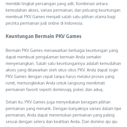
memiliki tingkat persaingan yang adil. Kombinasi antara
kemudahan akses, variasi permainan, dan peluang keuntungan
membuat PKV Games menjadi salah satu pilihan utama bagi
pecinta permainan judi online di Indonesia.
Keuntungan Bermain PKV Games
Bermain PKV Games menawarkan berbagai keuntungan yang
dapat membuat pengalaman bermain Anda semakin
menyenangkan. Salah satu keuntungannya adalah kemudahan
akses yang ditawarkan oleh situs-situs PKV. Anda dapat login
PKV Games dengan cepat tanpa harus melalui proses yang
rumit, memungkinkan Anda untuk langsung menikmati
permainan favorit seperti dominoqq, poker, dan aduq.
Selain itu, PKV Games juga menyediakan beragam pilihan
permainan yang menarik. Dengan banyaknya variasi dalam tipe
permainan, Anda dapat menemukan permainan yang paling
sesuai dengan selera dan keahlian Anda. Dari domino qiu qiu