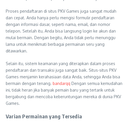
Proses pendaftaran di situs PKV Games juga sangat mudah
dan cepat. Anda hanya perlu mengisi formulir pendaftaran
dengan informasi dasar, seperti nama, email, dan nomor
telepon. Setelah itu, Anda bisa langsung login ke akun dan
mulai bermain. Dengan begitu, Anda tidak perlu menunggu
lama untuk menikmati berbagai permainan seru yang
ditawarkan.
Selain itu, sistem keamanan yang diterapkan dalam proses
pendaftaran dan transaksi juga sangat baik. Situs-situs PKV
Games menjamin kerahasiaan data Anda, sehingga Anda bisa
bermain dengan tenang.
bandarqq
Dengan semua kemudahan
ini, tidak heran jika banyak pemain baru yang tertarik untuk
bergabung dan mencoba keberuntungan mereka di dunia PKV
Games.
Varian Permainan yang Tersedia