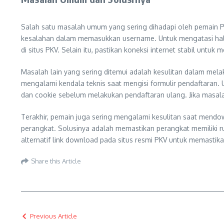
Salah satu masalah umum yang sering dihadapi oleh pemain 
kesalahan dalam memasukkan username. Untuk mengatasi hal i
di situs PKV. Selain itu, pastikan koneksi internet stabil untu
Masalah lain yang sering ditemui adalah kesulitan dalam me
mengalami kendala teknis saat mengisi formulir pendaftaran. 
dan cookie sebelum melakukan pendaftaran ulang. Jika masala
Terakhir, pemain juga sering mengalami kesulitan saat mendown
perangkat. Solusinya adalah memastikan perangkat memiliki ru
alternatif link download pada situs resmi PKV untuk memasti
Share this Article
Previous Article