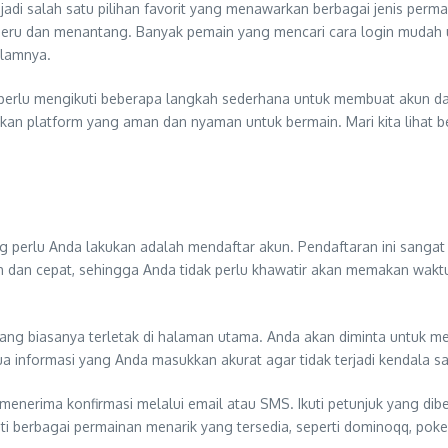
di salah satu pilihan favorit yang menawarkan berbagai jenis permai
 seru dan menantang. Banyak pemain yang mencari cara login mudah
alamnya.
a perlu mengikuti beberapa langkah sederhana untuk membuat akun d
n platform yang aman dan nyaman untuk bermain. Mari kita lihat b
 perlu Anda lakukan adalah mendaftar akun. Pendaftaran ini sanga
h dan cepat, sehingga Anda tidak perlu khawatir akan memakan wakt
ang biasanya terletak di halaman utama. Anda akan diminta untuk me
a informasi yang Anda masukkan akurat agar tidak terjadi kendala sa
n menerima konfirmasi melalui email atau SMS. Ikuti petunjuk yang di
 berbagai permainan menarik yang tersedia, seperti dominoqq, poke