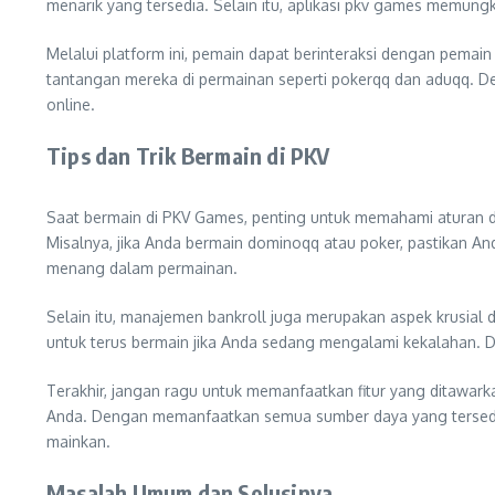
menarik yang tersedia. Selain itu, aplikasi pkv games memungk
Melalui platform ini, pemain dapat berinteraksi dengan pema
tantangan mereka di permainan seperti pokerqq dan aduqq. 
online.
Tips dan Trik Bermain di PKV
Saat bermain di PKV Games, penting untuk memahami aturan d
Misalnya, jika Anda bermain dominoqq atau poker, pastikan And
menang dalam permainan.
Selain itu, manajemen bankroll juga merupakan aspek krusial
untuk terus bermain jika Anda sedang mengalami kekalahan. 
Terakhir, jangan ragu untuk memanfaatkan fitur yang ditawar
Anda. Dengan memanfaatkan semua sumber daya yang tersedia
mainkan.
Masalah Umum dan Solusinya