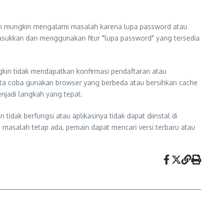
in mungkin mengalami masalah karena lupa password atau
asukkan dan menggunakan fitur "lupa password" yang tersedia
kin tidak mendapatkan konfirmasi pendaftaran atau
serta coba gunakan browser yang berbeda atau bersihkan cache
njadi langkah yang tepat.
idak berfungsi atau aplikasinya tidak dapat diinstal di
 masalah tetap ada, pemain dapat mencari versi terbaru atau