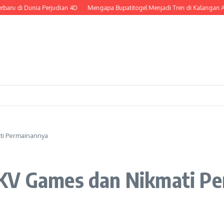
aru di Dunia Perjudian 4D
Mengapa Bupatitogel Menjadi Tren di Kalangan An
ti Permainannya
PKV Games dan Nikmati P