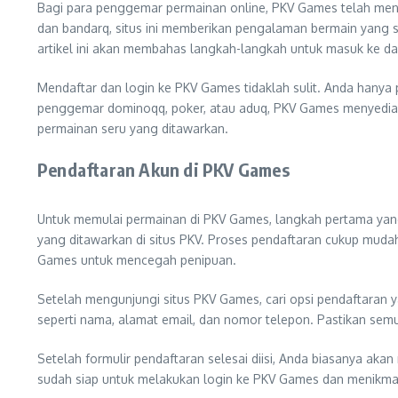
Bagi para penggemar permainan online, PKV Games telah menja
dan bandarq, situs ini memberikan pengalaman bermain yang
artikel ini akan membahas langkah-langkah untuk masuk ke d
Mendaftar dan login ke PKV Games tidaklah sulit. Anda hany
penggemar dominoqq, poker, atau aduq, PKV Games menyediaka
permainan seru yang ditawarkan.
Pendaftaran Akun di PKV Games
Untuk memulai permainan di PKV Games, langkah pertama yang
yang ditawarkan di situs PKV. Proses pendaftaran cukup muda
Games untuk mencegah penipuan.
Setelah mengunjungi situs PKV Games, cari opsi pendaftaran y
seperti nama, alamat email, dan nomor telepon. Pastikan semu
Setelah formulir pendaftaran selesai diisi, Anda biasanya aka
sudah siap untuk melakukan login ke PKV Games dan menikmati