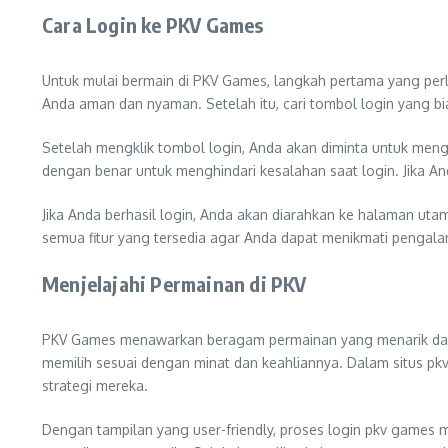
Cara Login ke PKV Games
Untuk mulai bermain di PKV Games, langkah pertama yang per
Anda aman dan nyaman. Setelah itu, cari tombol login yang bia
Setelah mengklik tombol login, Anda akan diminta untuk mengi
dengan benar untuk menghindari kesalahan saat login. Jika An
Jika Anda berhasil login, Anda akan diarahkan ke halaman u
semua fitur yang tersedia agar Anda dapat menikmati pengala
Menjelajahi Permainan di PKV
PKV Games menawarkan beragam permainan yang menarik dan 
memilih sesuai dengan minat dan keahliannya. Dalam situs pk
strategi mereka.
Dengan tampilan yang user-friendly, proses login pkv games 