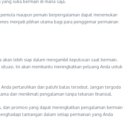
n yang suka bermain di mana saja.
. Baik pemula maupun pemain berpengalaman dapat menemukan
ames menjadi pilihan utama bagi para penggemar permainan
a akan lebih siap dalam mengambil keputusan saat bermain.
ap situasi. Ini akan membantu meningkatkan peluang Anda untuk
 Anda pertaruhkan dan patuhi batas tersebut. Jangan tergoda
lama dan menikmati pengalaman tanpa tekanan finansial.
onus, dan promosi yang dapat meningkatkan pengalaman bermain
 menghadapi tantangan dalam setiap permainan yang Anda