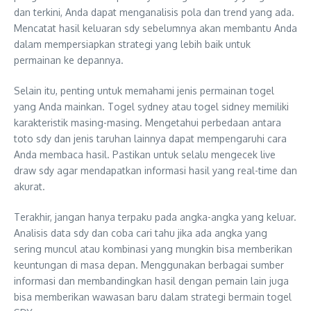
dan terkini, Anda dapat menganalisis pola dan trend yang ada.
Mencatat hasil keluaran sdy sebelumnya akan membantu Anda
dalam mempersiapkan strategi yang lebih baik untuk
permainan ke depannya.
Selain itu, penting untuk memahami jenis permainan togel
yang Anda mainkan. Togel sydney atau togel sidney memiliki
karakteristik masing-masing. Mengetahui perbedaan antara
toto sdy dan jenis taruhan lainnya dapat mempengaruhi cara
Anda membaca hasil. Pastikan untuk selalu mengecek live
draw sdy agar mendapatkan informasi hasil yang real-time dan
akurat.
Terakhir, jangan hanya terpaku pada angka-angka yang keluar.
Analisis data sdy dan coba cari tahu jika ada angka yang
sering muncul atau kombinasi yang mungkin bisa memberikan
keuntungan di masa depan. Menggunakan berbagai sumber
informasi dan membandingkan hasil dengan pemain lain juga
bisa memberikan wawasan baru dalam strategi bermain togel