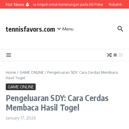
Skip to content
Hot News
Rencana Ampuh untuk Kemenangan pada JW Poker
Rubah4d: Ino
tennisfavors.com
Menu
Home
/
GAME ONLINE
/
Pengeluaran SDY: Cara Cerdas Membaca
Hasil Togel
GAME ONLINE
Pengeluaran SDY: Cara Cerdas
Membaca Hasil Togel
January 17, 2026