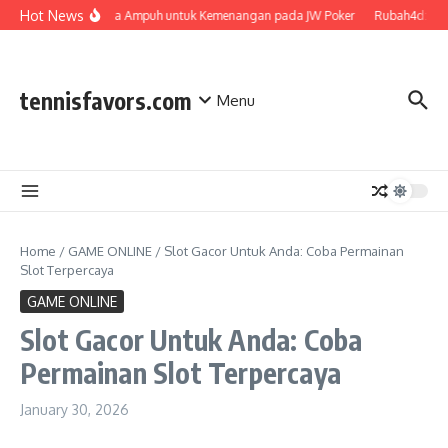
Skip to content
Hot News
Rencana Ampuh untuk Kemenangan pada JW Poker
Rubah4d: Inov
tennisfavors.com
Menu
Home
/
GAME ONLINE
/
Slot Gacor Untuk Anda: Coba Permainan
Slot Terpercaya
GAME ONLINE
Slot Gacor Untuk Anda: Coba
Permainan Slot Terpercaya
January 30, 2026