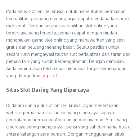
Pada situs slot online, krusial untuk menentukan permainan
berkualitas gampang menang agar dapat mendapatkan profit
maksimal. Dengan serangkaian pilihan slot online yang
terpercaya yang tersedia, pemain dapat dengan mudah
menemukan game slot online yang menawarkan yang spin
gratis dan peluang menang besar. Selalu pastikan untuk
secara rutin mengawasi tautan slot berkualitas dan saran dari
pemain lain yang sudah berpengalaman. Dengan demikian,
Anda semua akan lebih cepat mencapai target kemenangan
yang ditargetkan.
pg soft
Situs Slot Daring Yang Dipercaya
Di dalam dunia judi slot online, krusial agar menentukan
website permainan slot online yang dipercaya supaya
pengalaman permainan Anda aman dan nyaman. Situs yang
dipercaya sering mempunyai lisensi yang sah dan nama baik di
antara kalangan para pemain. Dengan menggunakan situs