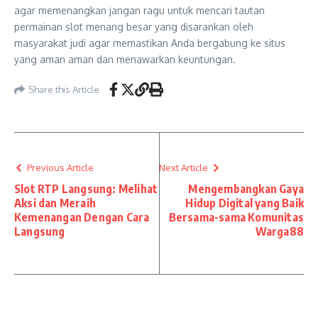
agar memenangkan jangan ragu untuk mencari tautan
permainan slot menang besar yang disarankan oleh
masyarakat judi agar memastikan Anda bergabung ke situs
yang aman aman dan menawarkan keuntungan.
Share this Article
Previous Article
Next Article
Slot RTP Langsung: Melihat
Mengembangkan Gaya
Aksi dan Meraih
Hidup Digital yang Baik
Kemenangan Dengan Cara
Bersama-sama Komunitas
Langsung
Warga88