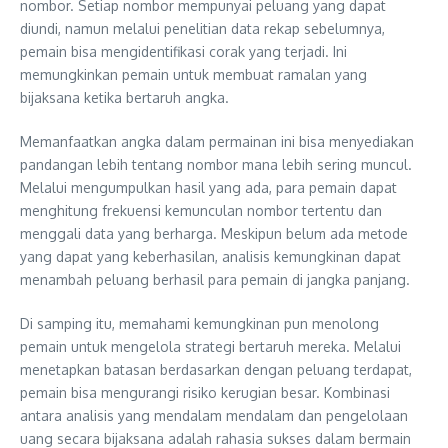
nombor. Setiap nombor mempunyai peluang yang dapat
diundi, namun melalui penelitian data rekap sebelumnya,
pemain bisa mengidentifikasi corak yang terjadi. Ini
memungkinkan pemain untuk membuat ramalan yang
bijaksana ketika bertaruh angka.
Memanfaatkan angka dalam permainan ini bisa menyediakan
pandangan lebih tentang nombor mana lebih sering muncul.
Melalui mengumpulkan hasil yang ada, para pemain dapat
menghitung frekuensi kemunculan nombor tertentu dan
menggali data yang berharga. Meskipun belum ada metode
yang dapat yang keberhasilan, analisis kemungkinan dapat
menambah peluang berhasil para pemain di jangka panjang.
Di samping itu, memahami kemungkinan pun menolong
pemain untuk mengelola strategi bertaruh mereka. Melalui
menetapkan batasan berdasarkan dengan peluang terdapat,
pemain bisa mengurangi risiko kerugian besar. Kombinasi
antara analisis yang mendalam mendalam dan pengelolaan
uang secara bijaksana adalah rahasia sukses dalam bermain