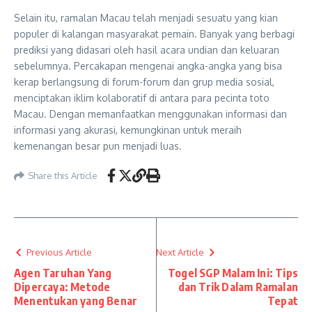
Selain itu, ramalan Macau telah menjadi sesuatu yang kian
populer di kalangan masyarakat pemain. Banyak yang berbagi
prediksi yang didasari oleh hasil acara undian dan keluaran
sebelumnya. Percakapan mengenai angka-angka yang bisa
kerap berlangsung di forum-forum dan grup media sosial,
menciptakan iklim kolaboratif di antara para pecinta toto
Macau. Dengan memanfaatkan menggunakan informasi dan
informasi yang akurasi, kemungkinan untuk meraih
kemenangan besar pun menjadi luas.
Share this Article
Previous Article
Next Article
Agen Taruhan Yang
Togel SGP Malam Ini: Tips
Dipercaya: Metode
dan Trik Dalam Ramalan
Menentukan yang Benar
Tepat