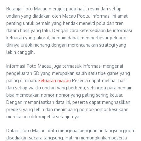
Belanja Toto Macau merujuk pada hasil resmi dari setiap
undian yang diadakan oleh Macau Pools. Informasi ini amat
penting untuk pemain yang hendak meneliti pola dan tren
dalam hasil yang lalu. Dengan cara ketersediaan ke informasi
keluaran yang akurat, pemain dapat memperbesar peluang
dirinya untuk menang dengan merencanakan strategi yang
lebih canggih.
Informasi Toto Macau juga termasuk informasi mengenai
pengeluaran 5D yang merupakan salah satu tipe game yang
paling diminati.
keluaran macau
Peserta dapat melihat hasil
dari setiap waktu undian yang berbeda, sehingga para pemain
bisa memetakan nomor-nomor yang paling sering keluar.
Dengan memanfaatkan data ini, peserta dapat menghasilkan
prediksi yang lebih dan menimbang nomor-nomor kesukaan
mereka untuk kompetisi selanjutnya.
Dalam Toto Macau, data mengenai pengundian langsung juga
disediakan secara langsung. Hal ini memungkinkan peserta