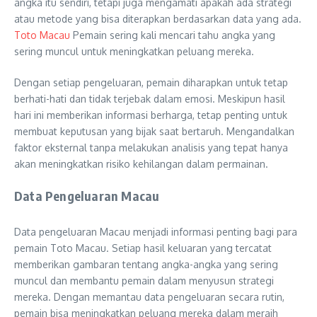
angka itu sendiri, tetapi juga mengamati apakah ada strategi
atau metode yang bisa diterapkan berdasarkan data yang ada.
Toto Macau
Pemain sering kali mencari tahu angka yang
sering muncul untuk meningkatkan peluang mereka.
Dengan setiap pengeluaran, pemain diharapkan untuk tetap
berhati-hati dan tidak terjebak dalam emosi. Meskipun hasil
hari ini memberikan informasi berharga, tetap penting untuk
membuat keputusan yang bijak saat bertaruh. Mengandalkan
faktor eksternal tanpa melakukan analisis yang tepat hanya
akan meningkatkan risiko kehilangan dalam permainan.
Data Pengeluaran Macau
Data pengeluaran Macau menjadi informasi penting bagi para
pemain Toto Macau. Setiap hasil keluaran yang tercatat
memberikan gambaran tentang angka-angka yang sering
muncul dan membantu pemain dalam menyusun strategi
mereka. Dengan memantau data pengeluaran secara rutin,
pemain bisa meningkatkan peluang mereka dalam meraih