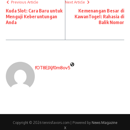
Previous Article
Next Article
Kuda Slot: Cara Baru untuk
Kemenangan Besar di
Menguji Keberuntungan
KawanTogel: Rahasia di
Anda
Balik Nomor
fOT8EJXjf0m8ov5
Copyright © 2026 tennisfavors.com | Powered by
News Magazine
X