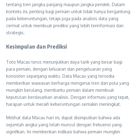
tentang tren jangka panjang maupun jangka pendek. Dalam
konteks ini, penting bagi pemain untuk tidak hanya bergantung
pada keberuntungan, tetapi juga pada analisis data yang
cermat untuk membuat prediksi yang lebih terinformasi dan
strategis.
Kesimpulan dan Prediksi
Toto Macau terus menunjukkan daya tarik yang besar bagi
para pemain, dengan keluaran dan pengeluaran yang
konsisten sepanjang waktu. Data Macau yang tersedia
memberikan wawasan berharga mengenai tren dan pola yang
mungkin berulang, membantu pemain dalam membuat
keputusan berdasarkan analisis. Dengan informasi yang tepat,
harapan untuk meraih keberuntungan semakin meningkat.
Melihat data Macau hari ini, dapat disimpulkan bahwa ada
sejumlah angka yang telah muncul dengan frekuensi yang
signifikan. Ini memberikan indikasi bahwa pemain mungkin