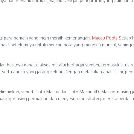
aya dan menarik untuk dijelajahi. Dengan pengaturan yang adil da
gi para pemain yang ingin meraih kemenangan.
Macau Pools
Setiap h
il-hasil sebelumnya untuk mencari pola yang mungkin muncul, sehi
n hasilnya dapat diakses melalui berbagai sumber, termasuk situs res
serta angka yang jarang keluar. Dengan melakukan analisis ini, 
g dimainkan, seperti Toto Macau dan Toto Macau 4D. Masing-masing 
 masing-masing permainan dan menyesuaikan strategi mereka berdasar