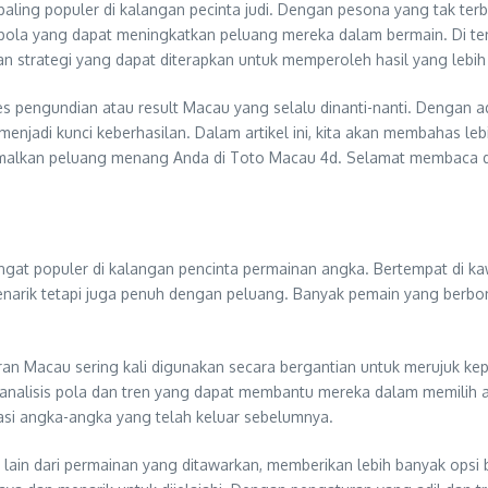
 paling populer di kalangan pecinta judi. Dengan pesona yang tak 
 pola yang dapat meningkatkan peluang mereka dalam bermain. Di t
 strategi yang dapat diterapkan untuk memperoleh hasil yang lebih 
s pengundian atau result Macau yang selalu dinanti-nanti. Dengan a
menjadi kunci keberhasilan. Dalam artikel ini, kita akan membahas 
malkan peluang menang Anda di Toto Macau 4d. Selamat membaca d
ngat populer di kalangan pencinta permainan angka. Bertempat di 
rik tetapi juga penuh dengan peluang. Banyak pemain yang berbo
n Macau sering kali digunakan secara bergantian untuk merujuk kepa
ganalisis pola dan tren yang dapat membantu mereka dalam memilih 
si angka-angka yang telah keluar sebelumnya.
ain dari permainan yang ditawarkan, memberikan lebih banyak opsi bag