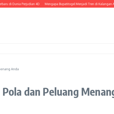
aru di Dunia Perjudian 4D
Mengapa Bupatitogel Menjadi Tren di Kalangan An
 Menang Anda
i Pola dan Peluang Menan