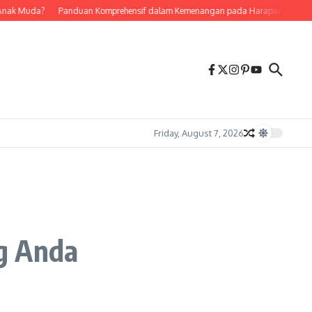
ak Muda?
Panduan Komprehensif dalam Kemenangan pada Harapan empat dim
Friday, August 7, 2026
g Anda