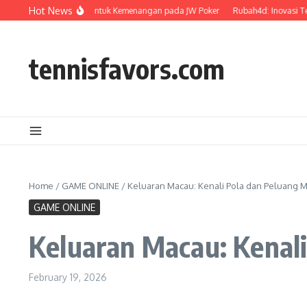
Skip to content
Hot News
Rencana Ampuh untuk Kemenangan pada JW Poker
Rubah4d: Inovasi Terb
tennisfavors.com
Home
/
GAME ONLINE
/
Keluaran Macau: Kenali Pola dan Peluang
GAME ONLINE
Keluaran Macau: Kenal
February 19, 2026