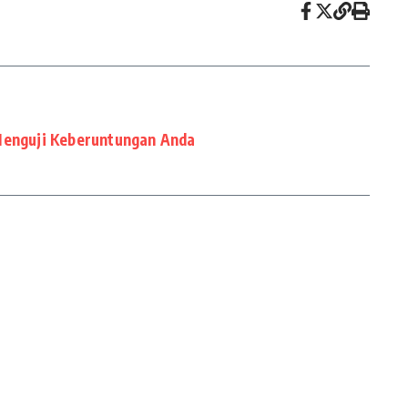
Menguji Keberuntungan Anda