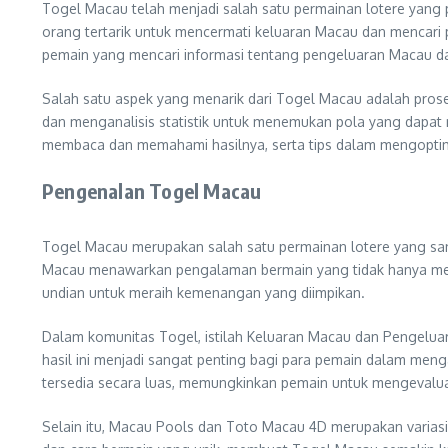
Togel Macau telah menjadi salah satu permainan lotere yang
orang tertarik untuk mencermati keluaran Macau dan mencari
pemain yang mencari informasi tentang pengeluaran Macau dan
Salah satu aspek yang menarik dari Togel Macau adalah prose
dan menganalisis statistik untuk menemukan pola yang dapat 
membaca dan memahami hasilnya, serta tips dalam mengopti
Pengenalan Togel Macau
Togel Macau merupakan salah satu permainan lotere yang sa
Macau menawarkan pengalaman bermain yang tidak hanya mena
undian untuk meraih kemenangan yang diimpikan.
Dalam komunitas Togel, istilah Keluaran Macau dan Pengeluara
hasil ini menjadi sangat penting bagi para pemain dalam men
tersedia secara luas, memungkinkan pemain untuk mengevalua
Selain itu, Macau Pools dan Toto Macau 4D merupakan variasi l