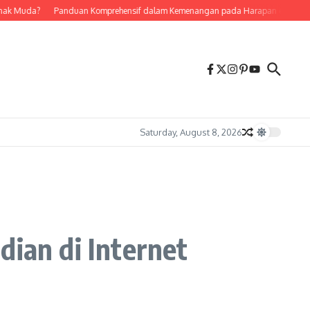
ak Muda?
Panduan Komprehensif dalam Kemenangan pada Harapan empat dim
Saturday, August 8, 2026
dian di Internet