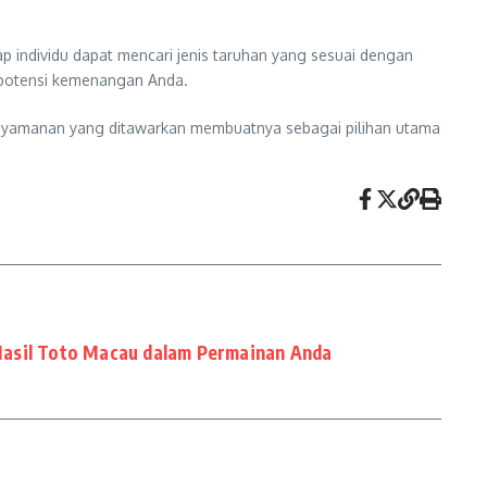
p individu dapat mencari jenis taruhan yang sesuai dengan
 potensi kemenangan Anda.
 kenyamanan yang ditawarkan membuatnya sebagai pilihan utama
asil Toto Macau dalam Permainan Anda