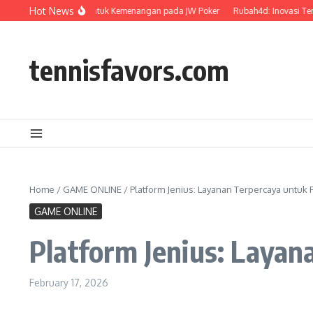
Skip to content
Hot News
Rencana Ampuh untuk Kemenangan pada JW Poker
Rubah4d: Inovasi Terb
tennisfavors.com
Home
/
GAME ONLINE
/
Platform Jenius: Layanan Terpercaya untuk P
GAME ONLINE
Platform Jenius: Layan
February 17, 2026