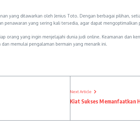
n yang ditawarkan oleh Jenius Toto. Dengan berbagai pilihan, setia
an penawaran yang sering kali tersedia, agar dapat mengoptimalkan
setiap orang yang ingin menjelajahi dunia judi online. Keamanan dan
rta dan memulai pengalaman bermain yang menarik ini.
Next Article
Kiat Sukses Memanfaatkan H