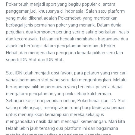
Poker telah menjadi sport yang begitu populer di antara
penggemar judi, khususnya di Indonesia. Salah satu platform
yang mulai dikenal adalah Pokerhebat, yang memberikan
berbagai jenis permainan poker yang menarik. Dalam dunia
perjudian, dua komponen penting sering saling berkaitan: nasib
dan kecerdasan. Tulisan ini hendak membahas bagaimana dua
aspek ini berfungsi dalam pengalaman bermain di Poker
Hebat, dan mengenalkan pengguna kepada pilihan seru lain
seperti IDN Slot dan IDN Slot.
Slot IDN telah menjadi opsi favorit para petaruh yang mencari
variasi permainan slot yang seru dan menguntungkan. Melalui
beragamnya pilihan permainan yang tersedia, peserta dapat
mengalami pengalaman yang unik setiap kali bermain.
Sebagai ekosistem perjudian online, Pokerhebat dan IDN Slot
saling melengkapi, menciptakan ruang bagi beberapa pemain
untuk menunjukkan kemampuan mereka sekaligus
mengandalkan nasib dalam mencapai kemenangan. Mari kita
telaah lebih jauh tentang dua platform ini dan bagaimana