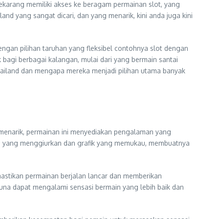
sekarang memiliki akses ke beragam permainan slot, yang
nd yang sangat dicari, dan yang menarik, kini anda juga kini
ngan pilihan taruhan yang fleksibel contohnya slot dengan
 bagi berbagai kalangan, mulai dari yang bermain santai
Thailand dan mengapa mereka menjadi pilihan utama banyak
 menarik, permainan ini menyediakan pengalaman yang
nus yang menggiurkan dan grafik yang memukau, membuatnya
mastikan permainan berjalan lancar dan memberikan
a dapat mengalami sensasi bermain yang lebih baik dan