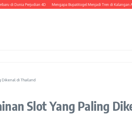
aru di Dunia Perjudian 4D
Mengapa Bupatitogel Menjadi Tren di Kalangan A
 Dikenal di Thailand
nan Slot Yang Paling Dike