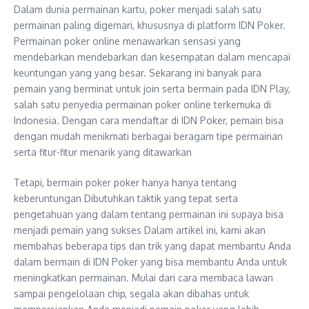
Dalam dunia permainan kartu, poker menjadi salah satu
permainan paling digemari, khususnya di platform IDN Poker.
Permainan poker online menawarkan sensasi yang
mendebarkan mendebarkan dan kesempatan dalam mencapai
keuntungan yang yang besar. Sekarang ini banyak para
pemain yang berminat untuk join serta bermain pada IDN Play,
salah satu penyedia permainan poker online terkemuka di
Indonesia. Dengan cara mendaftar di IDN Poker, pemain bisa
dengan mudah menikmati berbagai beragam tipe permainan
serta fitur-fitur menarik yang ditawarkan
Tetapi, bermain poker poker hanya hanya tentang
keberuntungan Dibutuhkan taktik yang tepat serta
pengetahuan yang dalam tentang permainan ini supaya bisa
menjadi pemain yang sukses Dalam artikel ini, kami akan
membahas beberapa tips dan trik yang dapat membantu Anda
dalam bermain di IDN Poker yang bisa membantu Anda untuk
meningkatkan permainan. Mulai dari cara membaca lawan
sampai pengelolaan chip, segala akan dibahas untuk