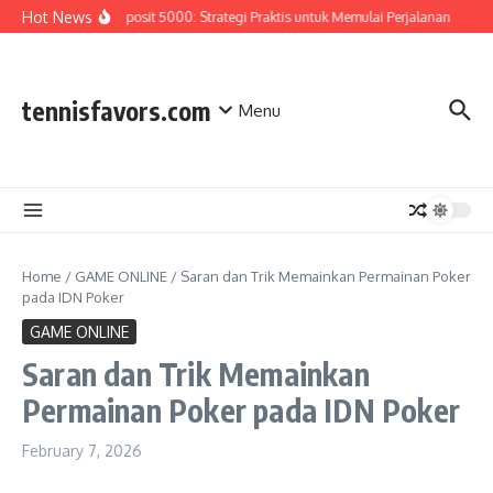
Skip to content
Hot News
Slot Deposit 5000: Strategi Praktis untuk Memulai Perjalanan
Ren
tennisfavors.com
Menu
Home
/
GAME ONLINE
/
Saran dan Trik Memainkan Permainan Poker
pada IDN Poker
GAME ONLINE
Saran dan Trik Memainkan
Permainan Poker pada IDN Poker
February 7, 2026