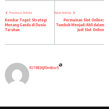
Previous Article
Next Article
Kembar Togel: Strategi
Permainan Slot Online:
Menang Ganda di Dunia
Tumbuh Menjadi Ahli dalam
Taruhan
Judi Slot Online
fOT8EJXjf0m8ov5