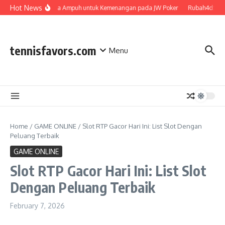
Skip to content
Hot News
Rencana Ampuh untuk Kemenangan pada JW Poker
Rubah4d: Inov
tennisfavors.com
Menu
Home
/
GAME ONLINE
/
Slot RTP Gacor Hari Ini: List Slot Dengan
Peluang Terbaik
GAME ONLINE
Slot RTP Gacor Hari Ini: List Slot
Dengan Peluang Terbaik
February 7, 2026