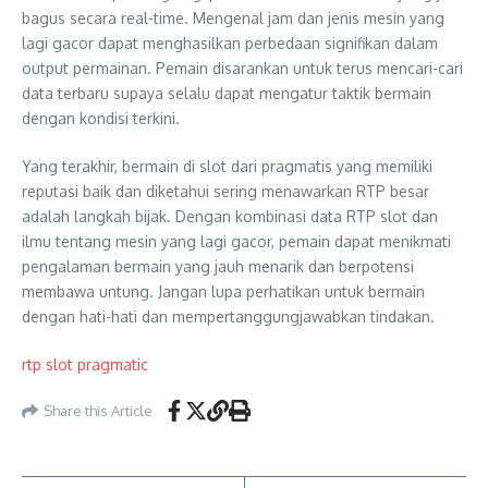
bagus secara real-time. Mengenal jam dan jenis mesin yang
lagi gacor dapat menghasilkan perbedaan signifikan dalam
output permainan. Pemain disarankan untuk terus mencari-cari
data terbaru supaya selalu dapat mengatur taktik bermain
dengan kondisi terkini.
Yang terakhir, bermain di slot dari pragmatis yang memiliki
reputasi baik dan diketahui sering menawarkan RTP besar
adalah langkah bijak. Dengan kombinasi data RTP slot dan
ilmu tentang mesin yang lagi gacor, pemain dapat menikmati
pengalaman bermain yang jauh menarik dan berpotensi
membawa untung. Jangan lupa perhatikan untuk bermain
dengan hati-hati dan mempertanggungjawabkan tindakan.
rtp slot pragmatic
Share this Article