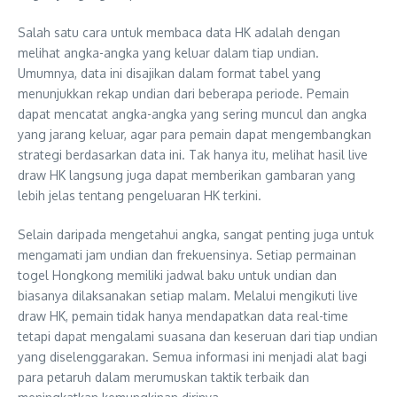
Salah satu cara untuk membaca data HK adalah dengan
melihat angka-angka yang keluar dalam tiap undian.
Umumnya, data ini disajikan dalam format tabel yang
menunjukkan rekap undian dari beberapa periode. Pemain
dapat mencatat angka-angka yang sering muncul dan angka
yang jarang keluar, agar para pemain dapat mengembangkan
strategi berdasarkan data ini. Tak hanya itu, melihat hasil live
draw HK langsung juga dapat memberikan gambaran yang
lebih jelas tentang pengeluaran HK terkini.
Selain daripada mengetahui angka, sangat penting juga untuk
mengamati jam undian dan frekuensinya. Setiap permainan
togel Hongkong memiliki jadwal baku untuk undian dan
biasanya dilaksanakan setiap malam. Melalui mengikuti live
draw HK, pemain tidak hanya mendapatkan data real-time
tetapi dapat mengalami suasana dan keseruan dari tiap undian
yang diselenggarakan. Semua informasi ini menjadi alat bagi
para petaruh dalam merumuskan taktik terbaik dan