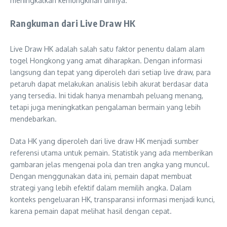
meningkatkan kemungkinan dirinya.
Rangkuman dari Live Draw HK
Live Draw HK adalah salah satu faktor penentu dalam alam
togel Hongkong yang amat diharapkan. Dengan informasi
langsung dan tepat yang diperoleh dari setiap live draw, para
petaruh dapat melakukan analisis lebih akurat berdasar data
yang tersedia. Ini tidak hanya menambah peluang menang,
tetapi juga meningkatkan pengalaman bermain yang lebih
mendebarkan.
Data HK yang diperoleh dari live draw HK menjadi sumber
referensi utama untuk pemain. Statistik yang ada memberikan
gambaran jelas mengenai pola dan tren angka yang muncul.
Dengan menggunakan data ini, pemain dapat membuat
strategi yang lebih efektif dalam memilih angka. Dalam
konteks pengeluaran HK, transparansi informasi menjadi kunci,
karena pemain dapat melihat hasil dengan cepat.