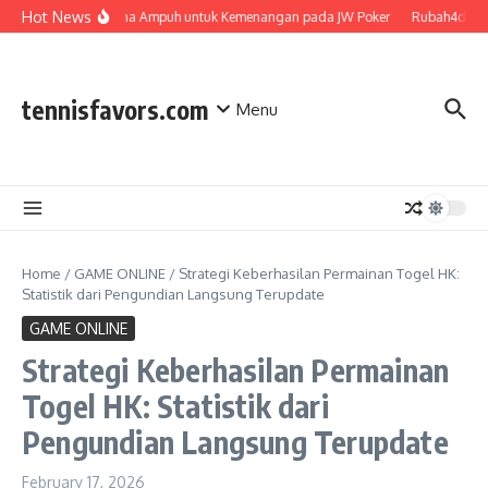
Skip to content
Hot News
Rencana Ampuh untuk Kemenangan pada JW Poker
Rubah4d: Ino
tennisfavors.com
Menu
Home
/
GAME ONLINE
/
Strategi Keberhasilan Permainan Togel HK:
Statistik dari Pengundian Langsung Terupdate
GAME ONLINE
Strategi Keberhasilan Permainan
Togel HK: Statistik dari
Pengundian Langsung Terupdate
February 17, 2026