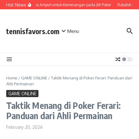
Skip to content
Hot News
Rencana Ampuh untuk Kemenangan pada JW Poker
Rubah4d: Ino
tennisfavors.com
Menu
Home
/
GAME ONLINE
/
Taktik Menang di Poker Ferari: Panduan dari
Ahli Permainan
GAME ONLINE
Taktik Menang di Poker Ferari:
Panduan dari Ahli Permainan
February 20, 2026