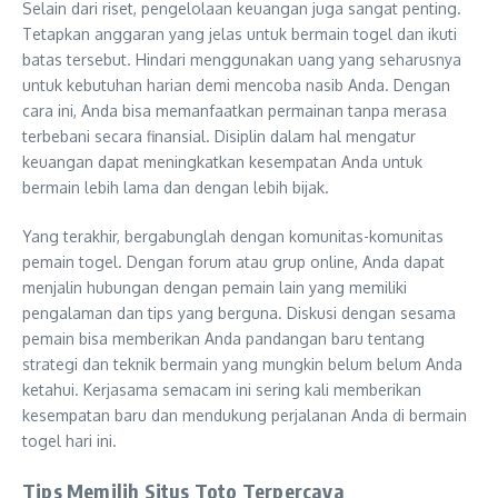
Selain dari riset, pengelolaan keuangan juga sangat penting.
Tetapkan anggaran yang jelas untuk bermain togel dan ikuti
batas tersebut. Hindari menggunakan uang yang seharusnya
untuk kebutuhan harian demi mencoba nasib Anda. Dengan
cara ini, Anda bisa memanfaatkan permainan tanpa merasa
terbebani secara finansial. Disiplin dalam hal mengatur
keuangan dapat meningkatkan kesempatan Anda untuk
bermain lebih lama dan dengan lebih bijak.
Yang terakhir, bergabunglah dengan komunitas-komunitas
pemain togel. Dengan forum atau grup online, Anda dapat
menjalin hubungan dengan pemain lain yang memiliki
pengalaman dan tips yang berguna. Diskusi dengan sesama
pemain bisa memberikan Anda pandangan baru tentang
strategi dan teknik bermain yang mungkin belum belum Anda
ketahui. Kerjasama semacam ini sering kali memberikan
kesempatan baru dan mendukung perjalanan Anda di bermain
togel hari ini.
Tips Memilih Situs Toto Terpercaya