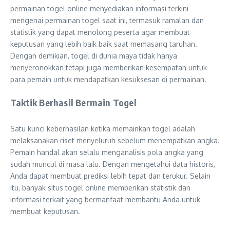
permainan togel online menyediakan informasi terkini
mengenai permainan togel saat ini, termasuk ramalan dan
statistik yang dapat menolong peserta agar membuat
keputusan yang lebih baik baik saat memasang taruhan.
Dengan demikian, togel di dunia maya tidak hanya
menyeronokkan tetapi juga memberikan kesempatan untuk
para pemain untuk mendapatkan kesuksesan di permainan.
Taktik Berhasil Bermain Togel
Satu kunci keberhasilan ketika memainkan togel adalah
melaksanakan riset menyeluruh sebelum menempatkan angka.
Pemain handal akan selalu menganalisis pola angka yang
sudah muncul di masa lalu. Dengan mengetahui data historis,
Anda dapat membuat prediksi lebih tepat dan terukur. Selain
itu, banyak situs togel online memberikan statistik dan
informasi terkait yang bermanfaat membantu Anda untuk
membuat keputusan.