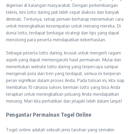
digemari di kalangan masyarakat. Dengan perkembangan
teknis, kini lotto daring jadi lebih cepat diakses dan banyak
diminati. Tentunya, setiap pemain berharap menemukan cara
untuk meningkatkan kesempatan untuk menang mereka. Di
dunia lotto, terdapat berbagai strategi dan tips yang dapat
menolong para peserta mendapatkan keberhasilan.
Sebagai peserta lotto daring, krusial untuk mengerti ragam
aspek yang dapat memengaruhi hasil permainan. Mulai dari
menentukan website lotto daring yang terpercaya sampai
mengenali pola dan tren yang terdapat, semua ini berperan
peran signifikan dalam proses Anda. Pada tulisan ini, kita siap
membahas 10 rahasia sukses bermain lotto yang bisa Anda
terapkan untuk meningkatkan peluang Anda mendapatkan
menang. Mari kita perhatikan dan jelajahi lebih dalam lanjut!
Pengantar Permainan Togel Online
Togel online adalah sebuah jenis taruhan yang semakin