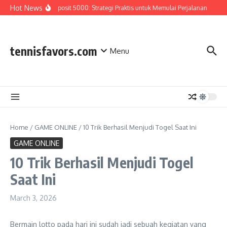
Skip to content
Hot News
Slot Deposit 5000: Strategi Praktis untuk Memulai Perjalanan
Ren
tennisfavors.com
Menu
Home
/
GAME ONLINE
/
10 Trik Berhasil Menjudi Togel Saat Ini
GAME ONLINE
10 Trik Berhasil Menjudi Togel
Saat Ini
March 3, 2026
Bermain lotto pada hari ini sudah jadi sebuah kegiatan yang