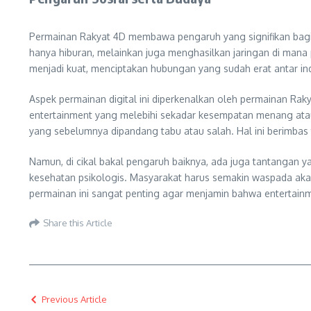
Permainan Rakyat 4D membawa pengaruh yang signifikan bagi k
hanya hiburan, melainkan juga menghasilkan jaringan di mana 
menjadi kuat, menciptakan hubungan yang sudah erat antar ind
Aspek permainan digital ini diperkenalkan oleh permainan Raky
entertainment yang melebihi sekadar kesempatan menang atau
yang sebelumnya dipandang tabu atau salah. Hal ini berimbas 
Namun, di cikal bakal pengaruh baiknya, ada juga tantangan y
kesehatan psikologis. Masyarakat harus semakin waspada akan
permainan ini sangat penting agar menjamin bahwa entertain
Share this Article
Previous Article