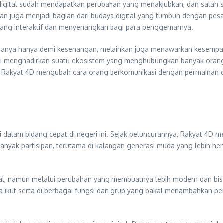
digital sudah mendapatkan perubahan yang menakjubkan, dan salah sa
an juga menjadi bagian dari budaya digital yang tumbuh dengan pes
yang interaktif dan menyenangkan bagi para penggemarnya.
n hanya hanya demi kesenangan, melainkan juga menawarkan kesemp
ni menghadirkan suatu ekosistem yang menghubungkan banyak orang,
al, Rakyat 4D mengubah cara orang berkomunikasi dengan permainan 
 dalam bidang cepat di negeri ini. Sejak peluncurannya, Rakyat 4D 
banyak partisipan, terutama di kalangan generasi muda yang lebih 
onal, namun melalui perubahan yang membuatnya lebih modern dan bis
a ikut serta di berbagai fungsi dan grup yang bakal menambahkan pen