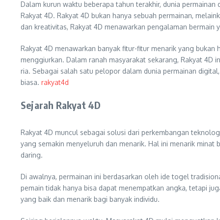
Dalam kurun waktu beberapa tahun terakhir, dunia permainan 
Rakyat 4D. Rakyat 4D bukan hanya sebuah permainan, melaink
dan kreativitas, Rakyat 4D menawarkan pengalaman bermain 
Rakyat 4D menawarkan banyak fitur-fitur menarik yang buka
menggiurkan. Dalam ranah masyarakat sekarang, Rakyat 4D i
ria. Sebagai salah satu pelopor dalam dunia permainan digit
biasa.
rakyat4d
Sejarah Rakyat 4D
Rakyat 4D muncul sebagai solusi dari perkembangan teknologi
yang semakin menyeluruh dan menarik. Hal ini menarik minat 
daring.
Di awalnya, permainan ini berdasarkan oleh ide togel tradisi
pemain tidak hanya bisa dapat menempatkan angka, tetapi jug
yang baik dan menarik bagi banyak individu.