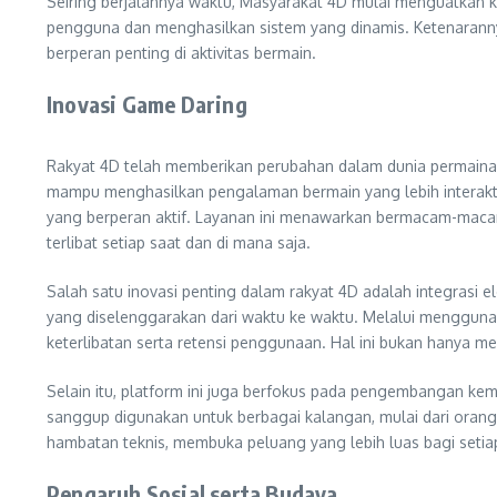
Seiring berjalannya waktu, Masyarakat 4D mulai menguatkan 
pengguna dan menghasilkan sistem yang dinamis. Ketenaran
berperan penting di aktivitas bermain.
Inovasi Game Daring
Rakyat 4D telah memberikan perubahan dalam dunia permainan
mampu menghasilkan pengalaman bermain yang lebih interaktif
yang berperan aktif. Layanan ini menawarkan bermacam-maca
terlibat setiap saat dan di mana saja.
Salah satu inovasi penting dalam rakyat 4D adalah integrasi
yang diselenggarakan dari waktu ke waktu. Melalui mengguna
keterlibatan serta retensi penggunaan. Hal ini bukan hanya m
Selain itu, platform ini juga berfokus pada pengembangan ke
sanggup digunakan untuk berbagai kalangan, mulai dari ora
hambatan teknis, membuka peluang yang lebih luas bagi seti
Pengaruh Sosial serta Budaya