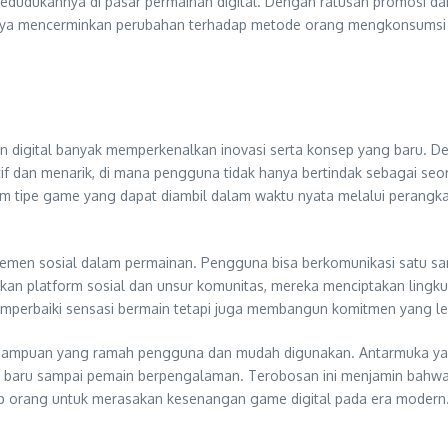
kedudukannya di pasar permainan digital. Dengan ratusan promosi d
nya mencerminkan perubahan terhadap metode orang mengkonsumsi p
 digital banyak memperkenalkan inovasi serta konsep yang baru. De
 dan menarik, di mana pengguna tidak hanya bertindak sebagai seoran
m tipe game yang dapat diambil dalam waktu nyata melalui perangk
 elemen sosial dalam permainan. Pengguna bisa berkomunikasi satu sa
kan platform sosial dan unsur komunitas, mereka menciptakan ling
emperbaiki sensasi bermain tetapi juga membangun komitmen yang leb
mampuan yang ramah pengguna dan mudah digunakan. Antarmuka yang i
ng baru sampai pemain berpengalaman. Terobosan ini menjamin bahw
ap orang untuk merasakan kesenangan game digital pada era modern