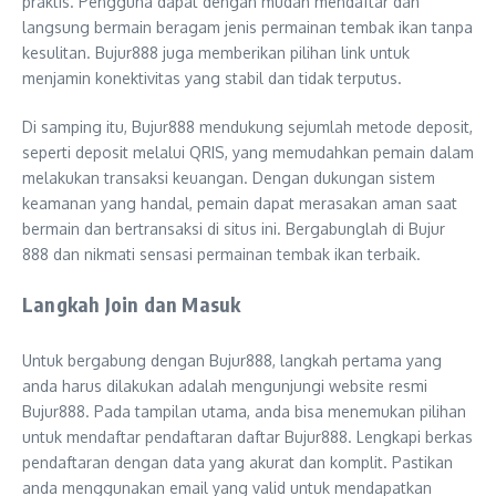
praktis. Pengguna dapat dengan mudah mendaftar dan
langsung bermain beragam jenis permainan tembak ikan tanpa
kesulitan. Bujur888 juga memberikan pilihan link untuk
menjamin konektivitas yang stabil dan tidak terputus.
Di samping itu, Bujur888 mendukung sejumlah metode deposit,
seperti deposit melalui QRIS, yang memudahkan pemain dalam
melakukan transaksi keuangan. Dengan dukungan sistem
keamanan yang handal, pemain dapat merasakan aman saat
bermain dan bertransaksi di situs ini. Bergabunglah di Bujur
888 dan nikmati sensasi permainan tembak ikan terbaik.
Langkah Join dan Masuk
Untuk bergabung dengan Bujur888, langkah pertama yang
anda harus dilakukan adalah mengunjungi website resmi
Bujur888. Pada tampilan utama, anda bisa menemukan pilihan
untuk mendaftar pendaftaran daftar Bujur888. Lengkapi berkas
pendaftaran dengan data yang akurat dan komplit. Pastikan
anda menggunakan email yang valid untuk mendapatkan