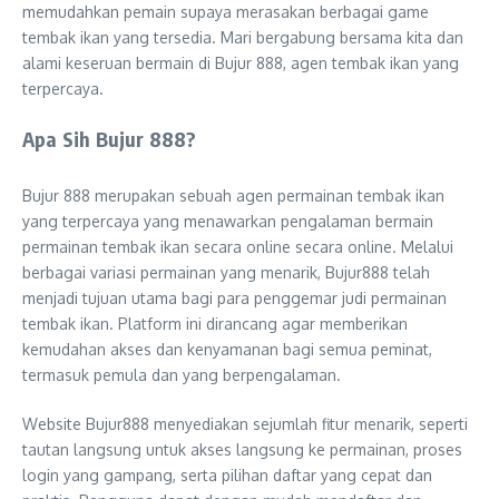
memudahkan pemain supaya merasakan berbagai game
tembak ikan yang tersedia. Mari bergabung bersama kita dan
alami keseruan bermain di Bujur 888, agen tembak ikan yang
terpercaya.
Apa Sih Bujur 888?
Bujur 888 merupakan sebuah agen permainan tembak ikan
yang terpercaya yang menawarkan pengalaman bermain
permainan tembak ikan secara online secara online. Melalui
berbagai variasi permainan yang menarik, Bujur888 telah
menjadi tujuan utama bagi para penggemar judi permainan
tembak ikan. Platform ini dirancang agar memberikan
kemudahan akses dan kenyamanan bagi semua peminat,
termasuk pemula dan yang berpengalaman.
Website Bujur888 menyediakan sejumlah fitur menarik, seperti
tautan langsung untuk akses langsung ke permainan, proses
login yang gampang, serta pilihan daftar yang cepat dan